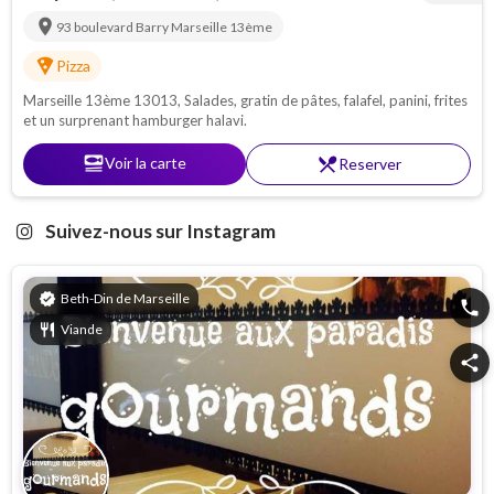
location_on
93 boulevard Barry
Marseille 13ème
local_pizza
Pizza
Marseille 13ème 13013, Salades, gratin de pâtes, falafel, panini, frites
et un surprenant hamburger halavi.
set_meal
Voir la carte
restaurant_menu
Reserver
Suivez-nous sur Instagram
verified
Beth-Din de Marseille
phone
restaurant
Viande
share