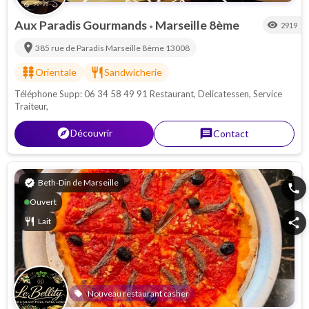
Aux Paradis Gourmands
Marseille 8ème
visibility
2919
•
location_on
385 rue de Paradis
Marseille 8ème
13008
kebab_dining
restaurant
Orientale
Sandwicherie
Téléphone Supp: 06 34 58 49 91 Restaurant, Delicatessen, Service
Traiteur,
explorer
Découvrir
message
Contact
verified
Beth-Din de Marseille
phone
Ouvert
restaurant
Lait
share
Nouveau restaurant casher
local_offer