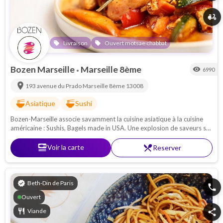
delivery_dining
Livraison
Ouvert motsae chabbat
local_offer
local_offer
Bozen Marseille
Marseille 8ème
visibility
6990
•
location_on
193 avenue du Prado
Marseille 8ème
13008
ramen_dining
ramen_dining
Asiatique
Sushi
Bozen-Marseille associe savamment la cuisine asiatique à la cuisine
américaine : Sushis, Bagels made in USA. Une explosion de saveurs se
dégage de chaque plat, une parfaite symbiose entre le sucré et le salé.
set_meal
Voir la carte
restaurant_menu
Reserver
verified
Beth-Din de Paris
phone
Ouvert
restaurant
Viande
share