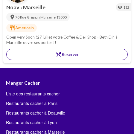
Noav
Marseille
visibility
132
•
location_on
70 Rue Grignan
Marseille
13000
restaurant
Americain
Open very Soon !27 juillet votre Coffee & Deli Shop - Beth Din à
Marseille ouvre ses portes !!
restaurant_menu
Reserver
Manger Cacher
Liste des restaurants cacher
Restaurants cacher à Paris
Restaurants cacher à Deauville
Restaurants cacher à Lyon
Restaurants cacher à Marseille