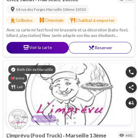
location_on
14 rue des Forges
Marseille 10ème
13010
outdoor_grill
kebab_dining
restaurant
Grillades
Orientale
Chabbat à emporter
Avec sa carte mi-fast food mi-brasserie et sa décoration (baby-foot,
billard, playstation) New Jamin adapte son lieu aux étudiants
marseillais souhaitant déjeuner cacher en passant un bon moment.
set_meal
Voir la carte
restaurant_menu
Reserver
verified
Beth-Din de Marseille
phone
Fermé
restaurant
Lait
share
delivery_dining
Livraison
local_offer
L'imprévu (Food Truck)
Marseille 13ème
visibility
4481
•