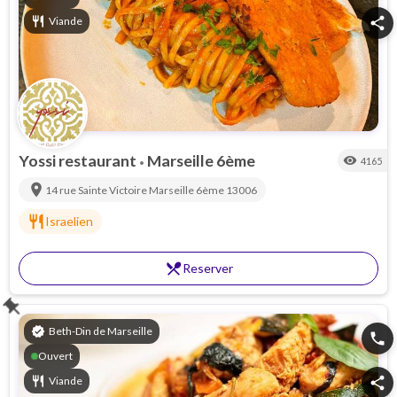
Boucheries
restaurant
Viande
share
Yossi restaurant
Marseille 6ème
visibility
4165
•
location_on
14 rue Sainte Victoire
Marseille 6ème
13006
restaurant
Israelien
restaurant_menu
Reserver
push_pin
verified
Beth-Din de Marseille
phone
Ouvert
restaurant
Viande
share