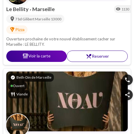
Le Bellity
Marseille
visibility
1130
•
location_on
7 bd Gilibert
Marseille
13000
local_pizza
Pizza
Ouverture prochaine de votre nouvel établissement cacher sur
Marseille : LE BELLITY.
set_meal
Voir la carte
restaurant_menu
Reserver
verified
Beth-Din de Marseille
phone
Ouvert
restaurant
Viande
share