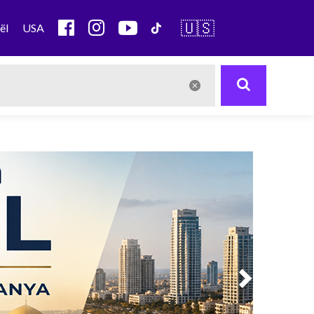
🇺🇸
ël
USA
Next