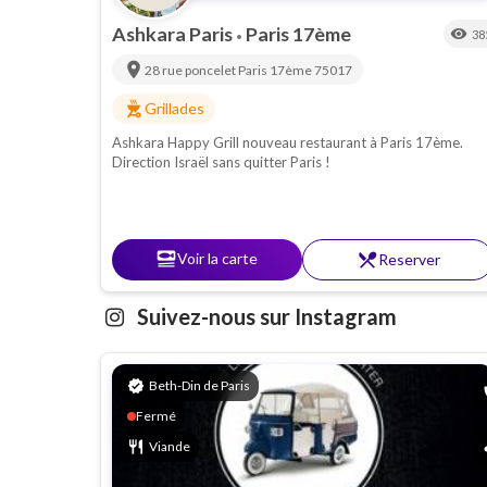
Ashkara Paris
Paris 17ème
visibility
38
•
location_on
28 rue poncelet
Paris 17ème
75017
outdoor_grill
Grillades
Ashkara Happy Grill nouveau restaurant à Paris 17ème.
Direction Israël sans quitter Paris !
set_meal
Voir la carte
restaurant_menu
Reserver
Suivez-nous sur Instagram
verified
Beth-Din de Paris
p
Fermé
restaurant
Viande
s