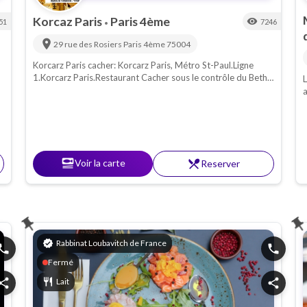
Korcaz Paris
Paris 4ème
visibility
51
7246
•
location_on
29 rue des Rosiers
Paris 4ème
75004
Korcarz Paris cacher: Korcarz Paris, Métro St-Paul.Ligne
1.Korcarz Paris.Restaurant Cacher sous le contrôle du Beth
L
Din de Paris et du Rav Rottenberg.Parvé et Lait, Cuisine
a
Ashkénaze.
d
P
p
set_meal
Voir la carte
restaurant_menu
Reserver
push_pin
push_p
verified
Rabbinat Loubavitch de France
hone
phone
Fermé
hare
restaurant
Lait
share