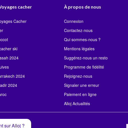
 Voyages cacher
À propos de nous
Voyages Cacher
Connexion
er
Contactez-nous
uccot
Qui sommes-nous ?
acher ski
Mentions légales
ssah 2024
Suggérez-nous un resto
uives
Programme de fidélité
rrakech 2024
Rejoignez-nous
adir 2024
Signaler une erreur
roc
Paiement en ligne
Alloj Actualités
t sur Alloj ?