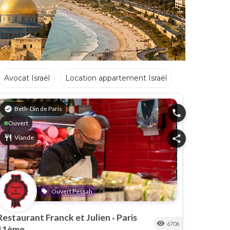
Achat Appartement Israel
Crédit Israël
Avocat Israël
Crèches
Traiteurs
Boucheries
verified
Beth-Din de Paris
phone
Ouvert
restaurant
Viande
share
ccah
Ouvert Pessah
local_offer
Restaurant Franck et Julien
Paris
•
visibility
6706
11ème