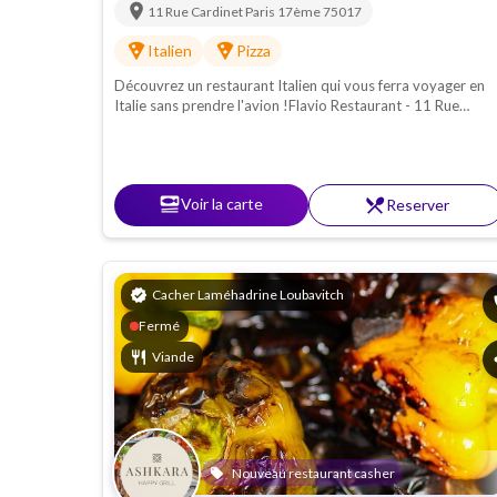
location_on
11 Rue Cardinet
Paris 17ème
75017
local_pizza
local_pizza
Italien
Pizza
Découvrez un restaurant Italien qui vous ferra voyager en
Italie sans prendre l'avion !Flavio Restaurant - 11 Rue
Cardinet - Paris 17ème
set_meal
Voir la carte
restaurant_menu
Reserver
verified
Cacher Laméhadrine Loubavitch
p
Fermé
restaurant
Viande
s
Nouveau restaurant casher
local_offer