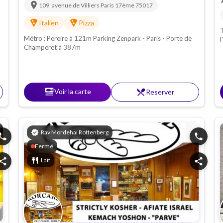
location_on
109, avenue de Villiers
Paris 17ème
75017
local_pizza
local_pizza
Italien
Pizza
T
Métro : Pereire à 121m Parking Zenpark - Paris - Porte de
l
Champeret à 387m
a
d
set_meal
Voir la carte
restaurant_menu
Reserver
verified
Rav Mordehai Rottenberg
hone
phone
Fermé
hare
restaurant
Lait
share