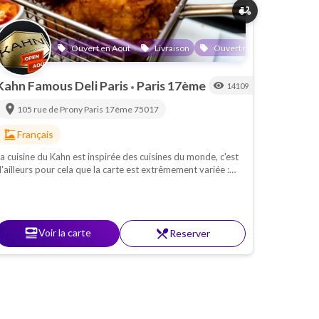
delivery_dining
Ouvert en Aout
Livraison
Ouvert motsae chabbat
local_offer
local_offer
local_offer
local_o
Kahn Famous Deli Paris
Paris 17ème
visibility
14109
•
location_on
105 rue de Prony
Paris 17ème
75017
dinner_dining
Français
a cuisine du Kahn est inspirée des cuisines du monde, c'est
'ailleurs pour cela que la carte est extrêmement variée :
olailles, viandes braisées, salades, poissons, burgers ...
aites votre choix !
set_meal
Voir la carte
restaurant_menu
Reserver