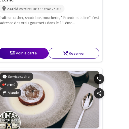
location_on
234 bld Voltaire
Paris 11ème
75011
raiteur casher, snack bar, boucherie, " Franck et Julien" c'est
'adresse des vrais gourmets dans le 11 ème
rrondissement ! Le duo de choc vous attendent du lundi au
imanche pour savourer leurs mets incroyables !
set_meal
Voir la carte
restaurant_menu
Reserver
verified
Service cacher
phone
Fermé
restaurant
Viande
share