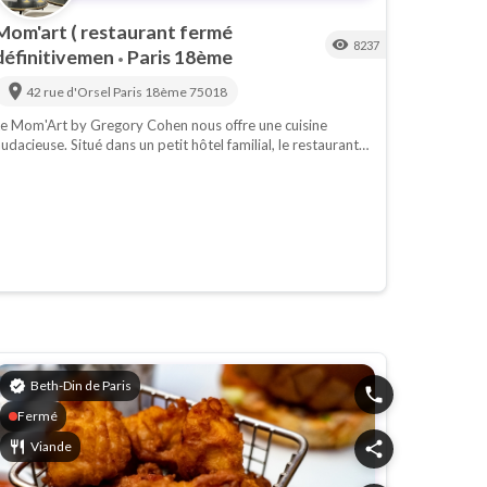
Mom'art ( restaurant fermé
visibility
8237
définitivemen
Paris 18ème
•
location_on
42 rue d'Orsel
Paris 18ème
75018
e Mom'Art by Gregory Cohen nous offre une cuisine
udacieuse. Situé dans un petit hôtel familial, le restaurant
e Gregory Cohen vous accueille si vous êtes de passage à
aris dans une magnifique terrasse. Gregory Cohen vous
résente ses plats aussi savoureux qu'appétissants !!
in
verified
Beth-Din de Paris
phone
Fermé
restaurant
Viande
share