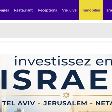
yages
Restaurant
Réceptions
Vie juive
Immobilier
Isra