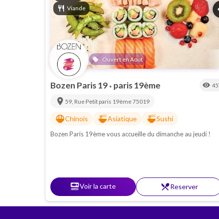
restaurant
Viande
s
Ouvert en Aout
local_offer
Bozen Paris 19
paris 19ème
visibility
45
•
location_on
59, Rue Petit
paris 19ème
75019
rice_bowl
ramen_dining
ramen_dining
Chinois
Asiatique
Sushi
Bozen Paris 19ème vous accueille du dimanche au jeudi !
set_meal
Voir la carte
restaurant_menu
Reserver