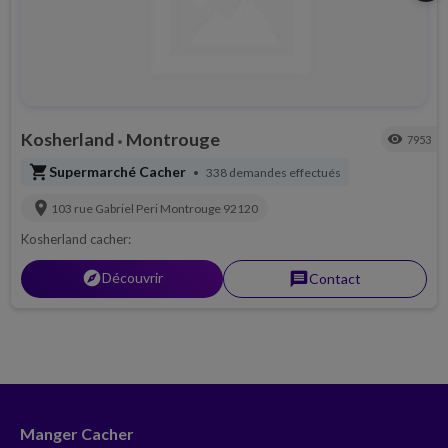
Kosherland
Montrouge
visibility
7953
•
shopping_cart
Supermarché Cacher
338 demandes effectués
•
location_on
103 rue Gabriel Peri
Montrouge
92120
Kosherland cacher:
explorer
Découvrir
message
Contact
Manger Cacher