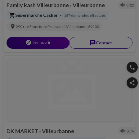
Family kash Villeurbanne
Villeurbanne
visibility
3722
•
shopping_cart
Supermarché Cacher
167 demandes effectués
•
location_on
290 rue Francis de Pressensé
Villeurbanne
69100
explorer
Découvrir
message
Contact
phone
share
DK MARKET
Villeurbanne
visibility
3076
•