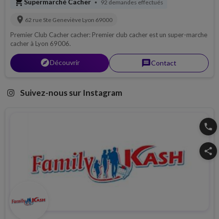
shopping_cart
Supermarché Cacher
92 demandes effectués
•
location_on
62 rue Ste Geneviève
Lyon
69000
Premier Club Cacher cacher: Premier club cacher est un super-marche
cacher à Lyon 69006.
explorer
Découvrir
message
Contact
Suivez-nous sur Instagram
phone
share