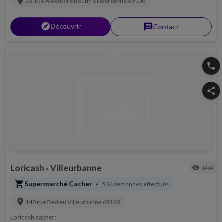
location_on
23, rue Alexandre Boutin
Villeurbanne
69100
explorer
Découvrir
message
Contact
phone
share
Loricash
Villeurbanne
visibility
6464
•
shopping_cart
Supermarché Cacher
536 demandes effectués
•
location_on
140 rue Dedieu
Villeurbanne
69100
Loricash cacher: