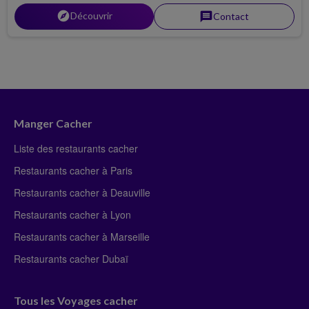
pour découvrir notre magasin
explorer
Découvrir
message
Contact
Manger Cacher
Liste des restaurants cacher
Restaurants cacher à Paris
Restaurants cacher à Deauville
Restaurants cacher à Lyon
Restaurants cacher à Marseille
Restaurants cacher Dubaï
Tous les Voyages cacher