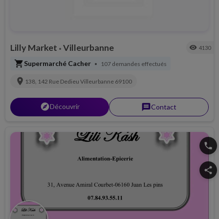
Lilly Market
Villeurbanne
visibility
4130
•
shopping_cart
Supermarché Cacher
107 demandes effectués
•
location_on
138, 142 Rue Dedieu
Villeurbanne
69100
explorer
Découvrir
message
Contact
phone
share