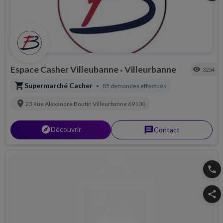
Espace Casher Villeubanne
Villeurbanne
visibility
3254
•
shopping_cart
Supermarché Cacher
85 demandes effectués
•
location_on
23 Rue Alexandre Boutin
Villeurbanne
69100
explorer
Découvrir
message
Contact
phone
share