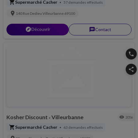
shopping_cart
Supermarché Cacher
57 demandes effectués
•
location_on
140 Rue Dedieu
Villeurbanne
69100
explorer
Découvrir
message
Contact
phone
share
Kosher Discount
Villeurbanne
visibility
2056
•
shopping_cart
Supermarché Cacher
63 demandes effectués
•