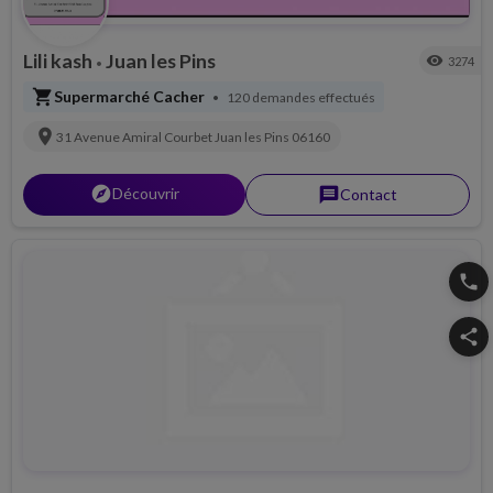
Lili kash
Juan les Pins
visibility
3274
•
shopping_cart
Supermarché Cacher
120 demandes effectués
•
location_on
31 Avenue Amiral Courbet
Juan les Pins
06160
explorer
Découvrir
message
Contact
phone
share