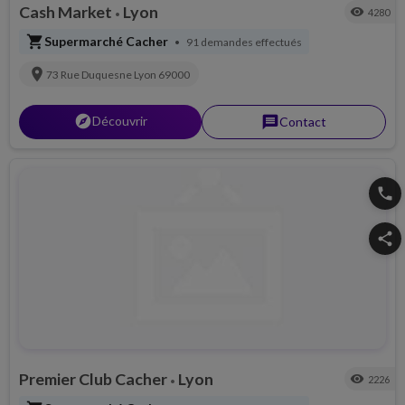
Cash Market
Lyon
visibility
4280
•
shopping_cart
Supermarché Cacher
91 demandes effectués
•
location_on
73 Rue Duquesne
Lyon
69000
explorer
Découvrir
message
Contact
phone
share
Premier Club Cacher
Lyon
visibility
2226
•