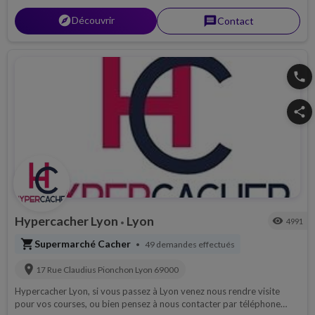
explorer
Découvrir
message
Contact
phone
share
Hypercacher Lyon
Lyon
visibility
4991
•
shopping_cart
Supermarché Cacher
49 demandes effectués
•
location_on
17 Rue Claudius Pionchon
Lyon
69000
Hypercacher Lyon, si vous passez à Lyon venez nous rendre visite
pour vos courses, ou bien pensez à nous contacter par téléphone