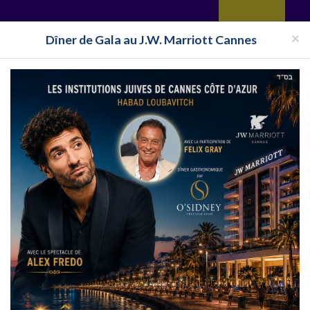
yages
Restaurant
Réceptions
Vie juive
Immobilier
Isra
×
Dîner de Gala au J.W. Marriott Cannes
upermarché Cacher Rhône-Alpes
Supermarché Cacher Rhône
Sup
her à Villeurbanne
. Trouvez
à proximité du 69100,
dans le départ
//www.alloj.com/fr/supermarche-cacher.html
- Supermarché Cacher Villeurbanne. vo