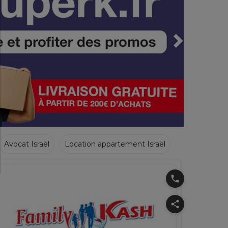
Avocat Israël
Location appartement Israël
phone
share