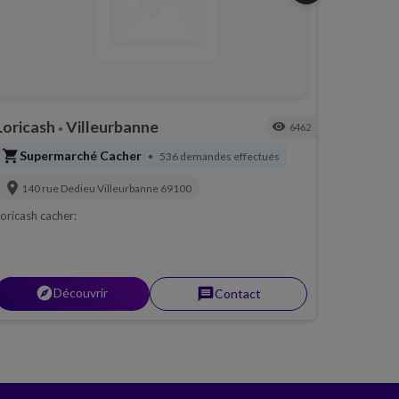
Loricash
Villeurbanne
visibility
6462
•
shopping_cart
Supermarché Cacher
536 demandes effectués
•
location_on
140 rue Dedieu
Villeurbanne
69100
oricash cacher:
explorer
Découvrir
message
Contact