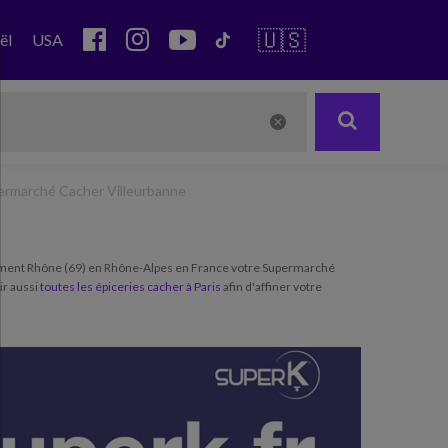
🇺🇸
ël
USA
ermarché Cacher Villeurbanne
ement Rhône (69) en Rhône-Alpes en France votre Supermarché
ir aussi
toutes les épiceries cacher à Paris
afin d'affiner votre
Next