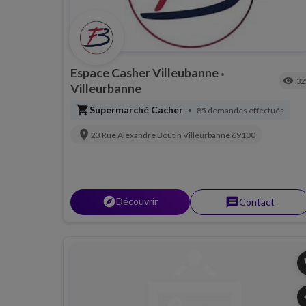
Espace Casher Villeubanne
•
visibility
32
Villeurbanne
shopping_cart
Supermarché Cacher
85 demandes effectués
•
location_on
23 Rue Alexandre Boutin
Villeurbanne
69100
explorer
Découvrir
message
Contact
p
s