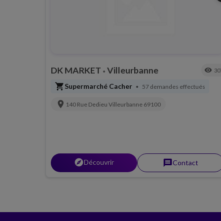
DK MARKET
Villeurbanne
visibility
30
•
shopping_cart
Supermarché Cacher
57 demandes effectués
•
location_on
140 Rue Dedieu
Villeurbanne
69100
explorer
Découvrir
message
Contact