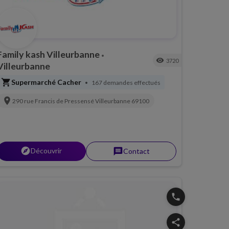
Family kash Villeurbanne
•
visibility
3720
Villeurbanne
shopping_cart
Supermarché Cacher
167 demandes effectués
•
location_on
290 rue Francis de Pressensé
Villeurbanne
69100
explorer
Découvrir
message
Contact
phone
share