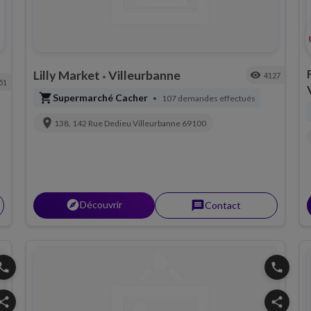
Lilly Market
Villeurbanne
visibility
4127
•
51
shopping_cart
Supermarché Cacher
107 demandes effectués
•
location_on
138, 142 Rue Dedieu
Villeurbanne
69100
explorer
Découvrir
message
Contact
hone
phone
hare
share