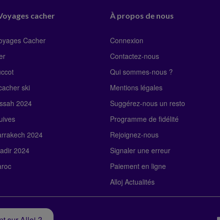
 Voyages cacher
À propos de nous
Voyages Cacher
Connexion
er
Contactez-nous
uccot
Qui sommes-nous ?
acher ski
Mentions légales
ssah 2024
Suggérez-nous un resto
uives
Programme de fidélité
rrakech 2024
Rejoignez-nous
adir 2024
Signaler une erreur
roc
Paiement en ligne
Alloj Actualités
t sur Alloj ?