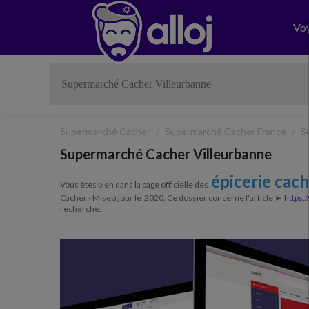
Vo
Supermarché Cacher
Supermarché Cacher France
S
Supermarché Cacher Villeurbanne
épicerie cac
Vous êtes bien dans la page officielle des
Cacher - Mise à jour le 2020. Ce dossier concerne l'article ►
https:
recherche.
Previous