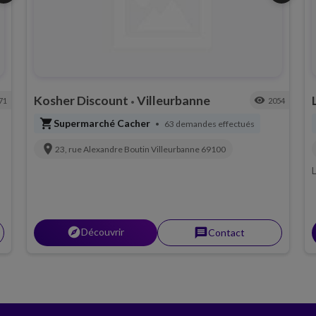
Kosher Discount
Villeurbanne
visibility
71
2054
•
shopping_cart
Supermarché Cacher
63 demandes effectués
•
location_on
23, rue Alexandre Boutin
Villeurbanne
69100
L
explorer
Découvrir
message
Contact