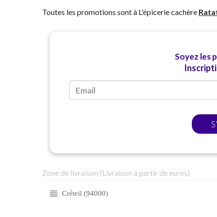
Toutes les promotions sont à L'épicerie cachère
Rata
Soyez les 
Inscript
S
Zone de livraison (Livraison à partir de euros)
Créteil (94000)