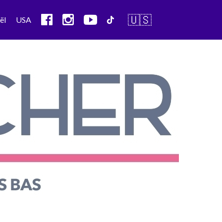
🇺🇸
ël
USA