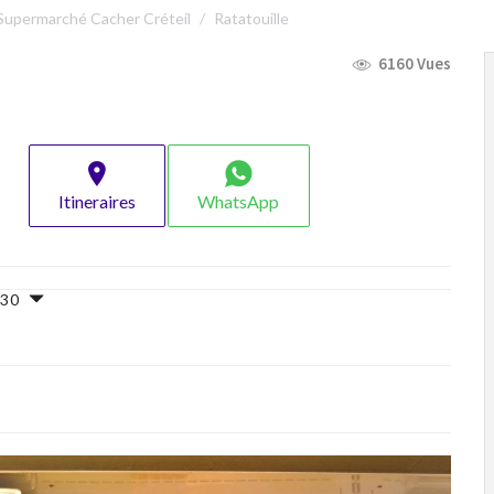
Supermarché Cacher Créteil
Ratatouille
6160 Vues
Itineraires
WhatsApp
8h30