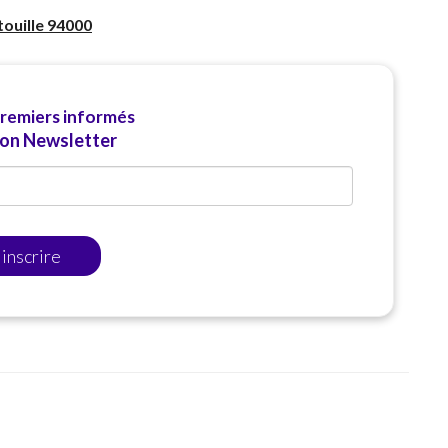
touille 94000
premiers informés
ion Newsletter
'inscrire