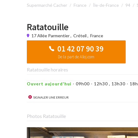
Supermarché Cacher
France
Île-de-France
94
Ratatouille
17 Allée Parmentier
,
Créteil
,
France
01 42 07 90 39
De la part de Alloj.com
Ratatouille horaires
Ouvert aujourd'hui
- 09h00 - 12h30 , 13h30 - 1
Signaler une erreur
Photos Ratatouille