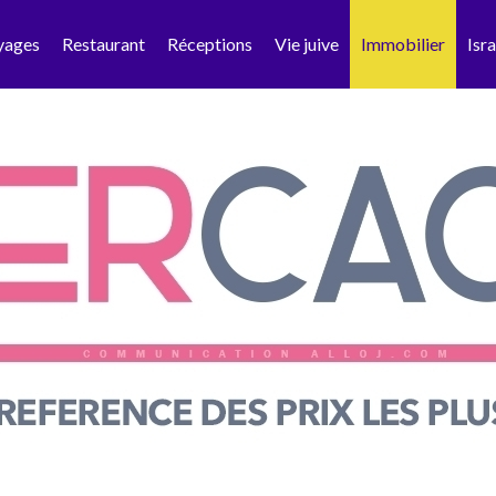
yages
Restaurant
Réceptions
Vie juive
Immobilier
Isra