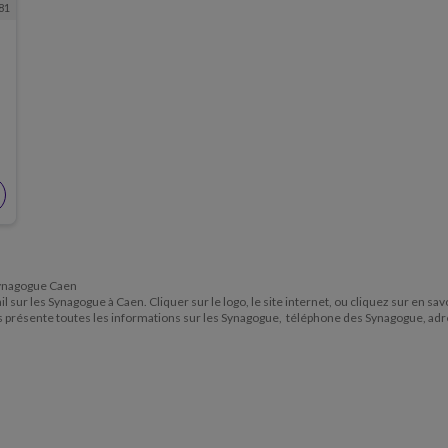
81
 Synagogue Caen
l sur les Synagogue à Caen. Cliquer sur le logo, le site internet, ou cliquez sur en sa
us présente toutes les informations sur les Synagogue, téléphone des Synagogue, ad