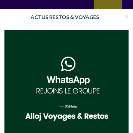
yages
Restaurant
Réceptions
Vie juive
Immobilier
Isra
×
ACTUS RESTOS & VOYAGES
rmandie
Synagogue Calvados
Synagogue Caen
n