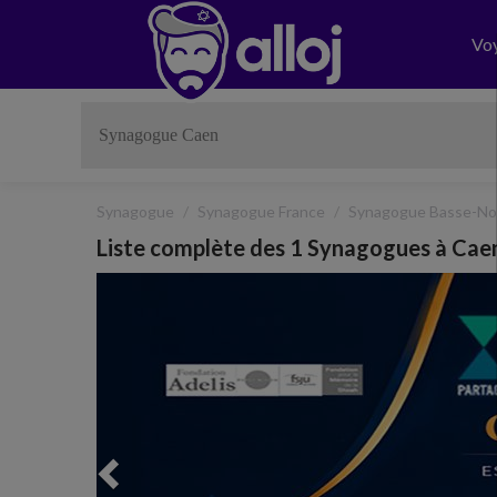
Vo
Synagogue
Synagogue France
Synagogue Basse-No
Liste complète des 1 Synagogues à Cae
Previous