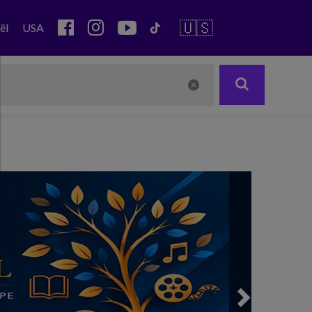
🇺🇸
ël
USA
Next