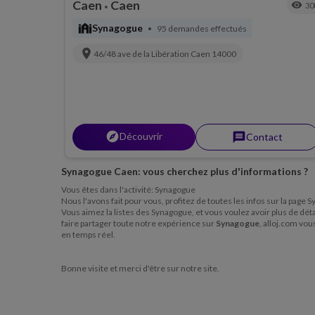
Caen
Caen
visibility
30
•
synagogue
Synagogue
95 demandes effectués
•
location_on
46/48 ave de la Libération
Caen
14000
explorer
Découvrir
message
Contact
Synagogue Caen: vous cherchez plus d'informations ?
Vous êtes dans l'activité: Synagogue
Nous l'avons fait pour vous, profitez de toutes les infos sur la page
Vous aimez la listes des Synagogue, et vous voulez avoir plus de détai
faire partager toute notre expérience sur
Synagogue
, alloj.com vo
en temps réel.
Bonne visite et merci d'être sur notre site.