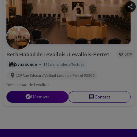
share
Beth Habad de Levallois
Levallois-Perret
visibility
5479
•
synagogue
Synagogue
191 demandes effectués
•
location_on
129 Rue Edouard Vaillant
Levallois-Perret
92300
Beth Habad de Levallois
explorer
Découvrir
message
Contact