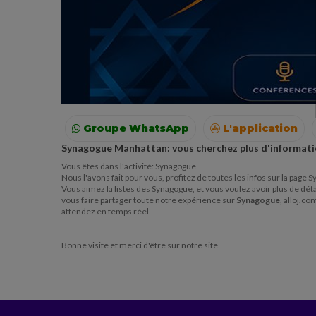
Groupe WhatsApp
L'application
Synagogue Manhattan: vous cherchez plus d'informati
Voyages
Colonies
Resto autour de moi
Vous êtes dans l'activité: Synagogue
Nous l'avons fait pour vous, profitez de toutes les infos sur la pag
Vous aimez la listes des Synagogue, et vous voulez avoir plus de déta
vous faire partager toute notre expérience sur
Synagogue
, alloj.c
attendez en temps réel.
Bonne visite et merci d'être sur notre site.