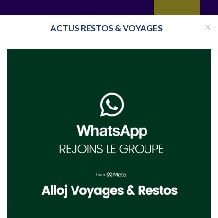
yages
Restaurant
Réceptions
Vie juive
Immobilier
Isra
×
ACTUS RESTOS & VOYAGES
ork
Synagogue Manhattan
nhattan