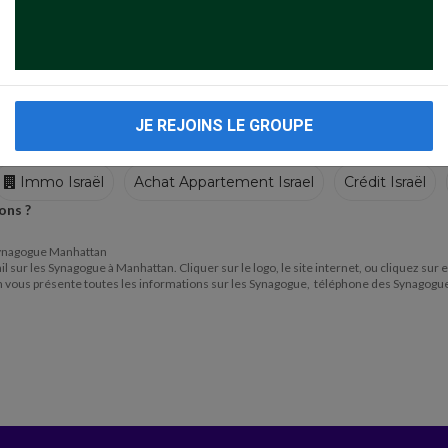
JE REJOINS LE GROUPE
Immo Israël
Achat Appartement Israel
Crédit Israël
ons ?
Ecoles
Crèches
Traiteurs
e Synagogue Manhattan
il sur les Synagogue à Manhattan. Cliquer sur le logo, le site internet, ou cliquez sur
om vous présente toutes les informations sur les Synagogue, téléphone des Synagogu