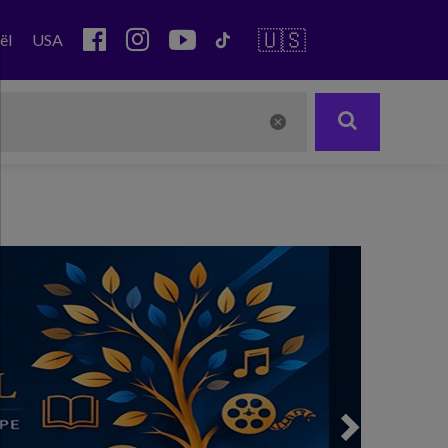
🇺🇸
ël
USA
Next