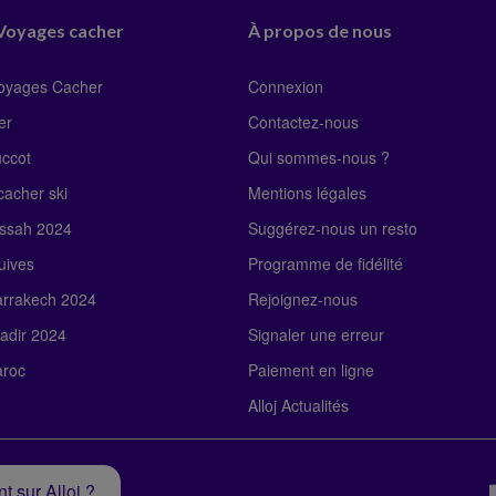
 Voyages cacher
À propos de nous
Voyages Cacher
Connexion
er
Contactez-nous
uccot
Qui sommes-nous ?
acher ski
Mentions légales
ssah 2024
Suggérez-nous un resto
uives
Programme de fidélité
rrakech 2024
Rejoignez-nous
adir 2024
Signaler une erreur
roc
Paiement en ligne
Alloj Actualités
t sur Alloj ?