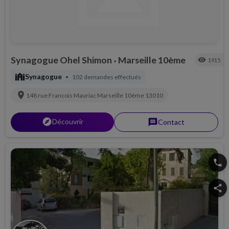
Synagogue Ohel Shimon
Marseille 10ème
visibility
1915
•
synagogue
Synagogue
102 demandes effectués
•
location_on
148 rue Francois Mauriac
Marseille 10ème
13010
explorer
Découvrir
message
Contact
phone
share