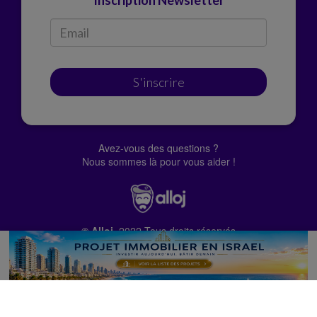
Inscription Newsletter
S'inscrire
Avez-vous des questions ?
Nous sommes là pour vous aider !
© Alloj.
2022 Tous droits réservés