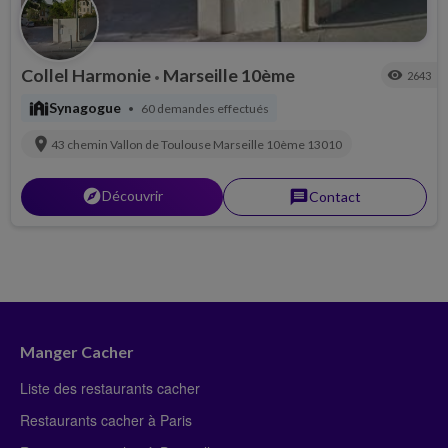
Collel Harmonie
Marseille 10ème
visibility
2643
•
synagogue
Synagogue
60 demandes effectués
•
location_on
43 chemin Vallon de Toulouse
Marseille 10ème
13010
explorer
Découvrir
message
Contact
Manger Cacher
Liste des restaurants cacher
Restaurants cacher à Paris