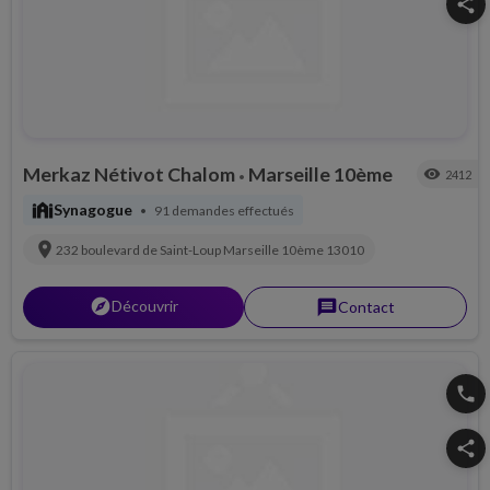
share
Merkaz Nétivot Chalom
Marseille 10ème
visibility
2412
•
synagogue
Synagogue
91 demandes effectués
•
location_on
232 boulevard de Saint-Loup
Marseille 10ème
13010
explorer
Découvrir
message
Contact
phone
share