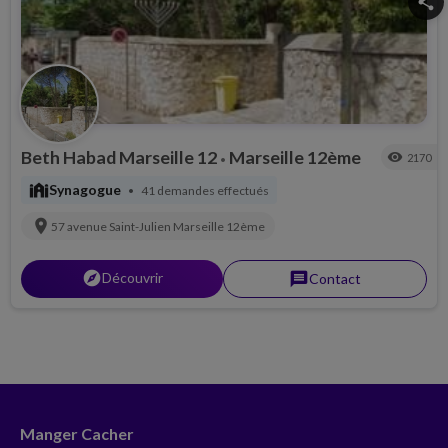
share
Beth Habad Marseille 12
Marseille 12ème
visibility
2170
•
synagogue
Synagogue
41 demandes effectués
•
location_on
57 avenue Saint-Julien
Marseille 12ème
explorer
Découvrir
message
Contact
Manger Cacher