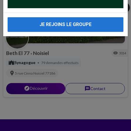
share
JE REJOINS LE GROUPE
Beth El 77
Noisiel
visibility
3014
•
synagogue
Synagogue
79 demandes effectués
•
location_on
5 rue Cinna
Noisiel
77186
explorer
Découvrir
message
Contact