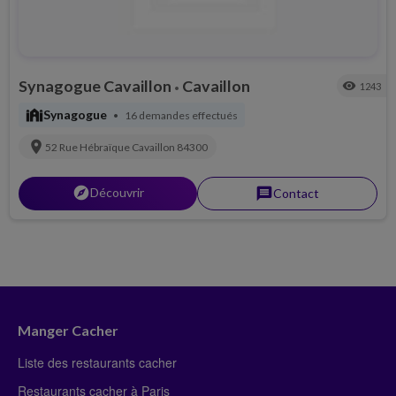
Synagogue Cavaillon
Cavaillon
visibility
1243
•
synagogue
Synagogue
16 demandes effectués
•
location_on
52 Rue Hébraïque
Cavaillon
84300
explorer
Découvrir
message
Contact
Manger Cacher
Liste des restaurants cacher
Restaurants cacher à Paris