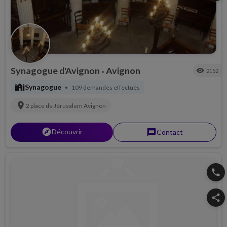
Synagogue d'Avignon
Avignon
visibility
2152
•
synagogue
Synagogue
109 demandes effectués
•
location_on
2 place de Jérusalem
Avignon
explorer
Découvrir
message
Contact
phone
share