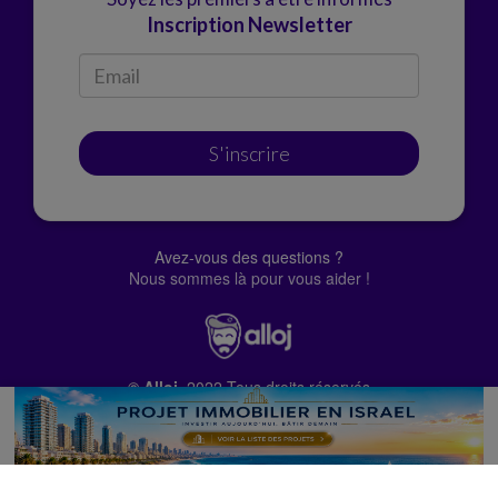
Inscription Newsletter
S'inscrire
Avez-vous des questions ?
Nous sommes là pour vous aider !
© Alloj.
2022 Tous droits réservés