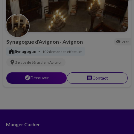
Synagogue d'Avignon
Avignon
visibility
2152
•
synagogue
Synagogue
109 demandes effectués
•
location_on
2 place de Jérusalem
Avignon
explorer
Découvrir
message
Contact
Manger Cacher