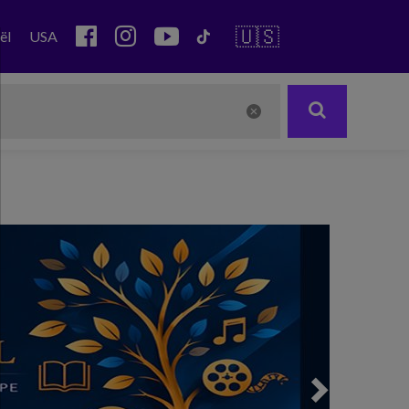
🇺🇸
ël
USA
Next