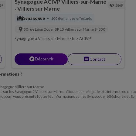
Synagogue ACIVP Villiers-sur-Marne
visibility
39
2869
Villiers sur Marne
•
synagogue
Synagogue
100 demandes effectués
•
location_on
30 rue Léon Douer BP 15
Villiers sur Marne
94350
Synagogue à Villiers sur Marne.<br> ACIVP
explorer
Découvrir
message
Contact
ormations ?
 Synagogue Villiers sur Marne
l sur les Synagogue à Villiers sur Marne. Cliquer sur le logo, le site internet, ou cli
alloj.com vous présente toutes les informations sur les Synagogue, téléphone des S