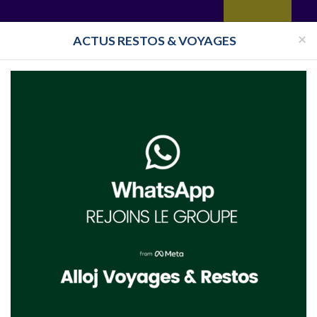
yages
Restaurant
Réceptions
Vie juive
Immobilier
Isra
×
ACTUS RESTOS & VOYAGES
ance
Synagogue Val-de-Marne
Synagogue Villiers sur Marne
ers sur Marne