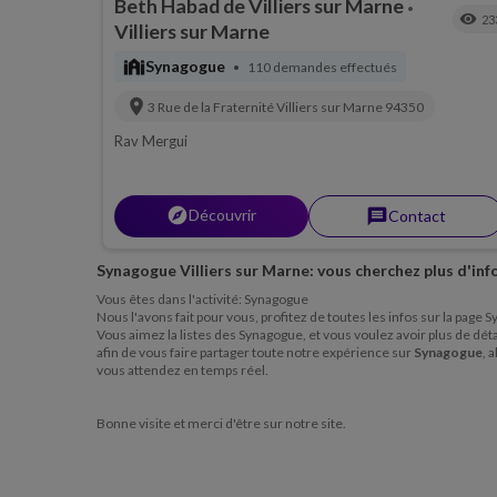
Beth Habad de Villiers sur Marne
•
visibility
23
Villiers sur Marne
synagogue
Synagogue
110 demandes effectués
•
location_on
3 Rue de la Fraternité
Villiers sur Marne
94350
Rav Mergui
explorer
Découvrir
message
Contact
Synagogue Villiers sur Marne: vous cherchez plus d'inf
Vous êtes dans l'activité: Synagogue
Nous l'avons fait pour vous, profitez de toutes les infos sur la page
Vous aimez la listes des Synagogue, et vous voulez avoir plus de détai
afin de vous faire partager toute notre expérience sur
Synagogue
, 
vous attendez en temps réel.
Bonne visite et merci d'être sur notre site.