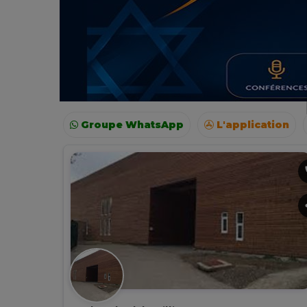
Groupe WhatsApp
L'application
Voyages
Colonies
Resto autour de moi
p
s