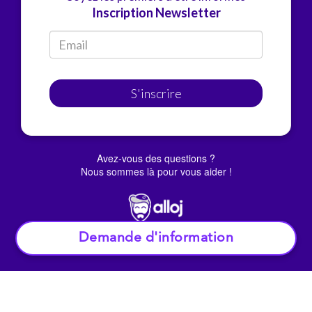
Inscription Newsletter
S'inscrire
Avez-vous des questions ?
Nous sommes là pour vous aider !
Demande d'information
© Alloj.
2022 Tous droits réservés