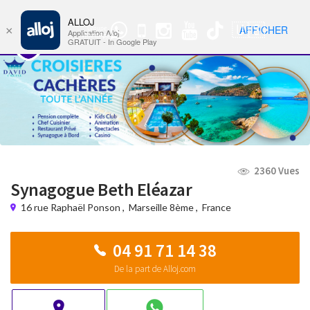
ALLOJ
MENU
🇺🇸
AFFICHER
×
Groupe
Nav
Application Alloj
WhatsApp
GRATUIT - In Google Play
2360 Vues
Synagogue Beth Eléazar
16 rue Raphaël Ponson
,
Marseille 8ème
,
France
04 91 71 14 38
De la part de Alloj.com