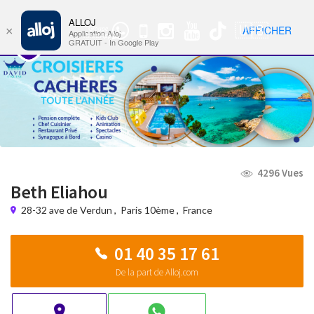
ALLOJ
MENU
🇺🇸
AFFICHER
×
Groupe
Nav
Application Alloj
WhatsApp
GRATUIT - In Google Play
4296 Vues
Beth Eliahou
28-32 ave de Verdun
,
Paris 10ème
,
France
01 40 35 17 61
De la part de Alloj.com