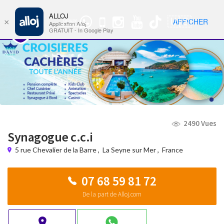
ALLOJ
MENU
🇺🇸
AFFICHER
×
Groupe
Nav
Application Alloj
WhatsApp
GRATUIT - In Google Play
2490 Vues
Synagogue c.c.i
5 rue Chevalier de la Barre
,
La Seyne sur Mer
,
France
07 68 59 81 72
De la part de Alloj.com