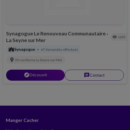
Synagogue Le Renouveau Communautaire
•
visibility
1695
La Seyne sur Mer
synagogue
Synagogue
67 demandes effectués
•
location_on
33 rue Berny
La Seyne sur Mer
explorer
Découvrir
message
Contact
Manger Cacher