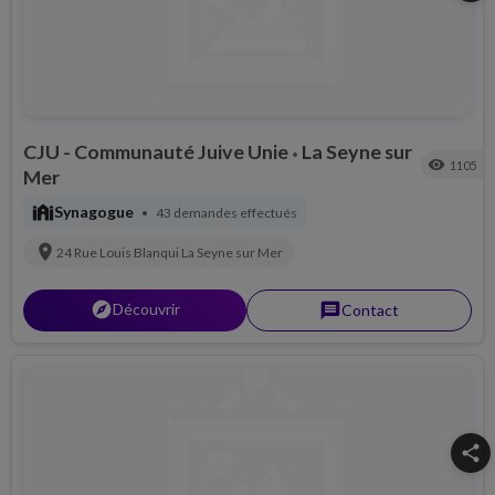
CJU - Communauté Juive Unie
La Seyne sur
•
visibility
1105
Mer
synagogue
Synagogue
43 demandes effectués
•
location_on
24 Rue Louis Blanqui
La Seyne sur Mer
explorer
Découvrir
message
Contact
share