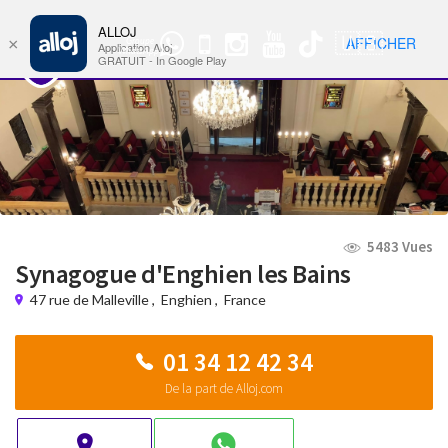
ALLOJ
MENU
🇺🇸
AFFICHER
×
Groupe
Nav
Application Alloj
WhatsApp
GRATUIT - In Google Play
5483 Vues
Synagogue d'Enghien les Bains
47 rue de Malleville
,
Enghien
,
France
01 34 12 42 34
De la part de Alloj.com