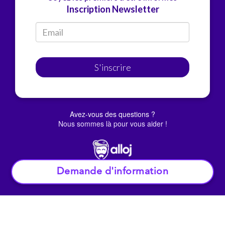
Inscription Newsletter
S'inscrire
Avez-vous des questions ?
Nous sommes là pour vous aider !
Demande d'information
© Alloj.
2022 Tous droits réservés