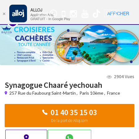
ALLOJ
MENU
🇺🇸
AFFICHER
×
Groupe
Nav
Application Alloj
WhatsApp
GRATUIT - In Google Play
2904 Vues
Synagogue Chaaré yechouah
257 Rue du Faubourg Saint-Martin
,
Paris 10ème
,
France
01 40 35 15 03
De la part de Alloj.com