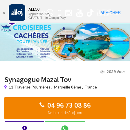
ALLOJ
MENU
🇺🇸
AFFICHER
×
Groupe
Nav
Application Alloj
WhatsApp
GRATUIT - In Google Play
2089 Vues
Synagogue Mazal Tov
11 Traverse Pourrières
,
Marseille 8ème
,
France
04 96 73 08 86
De la part de Alloj.com