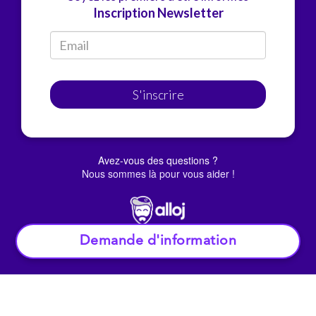
Inscription Newsletter
S'inscrire
Avez-vous des questions ?
Nous sommes là pour vous aider !
Demande d'information
© Alloj.
2022 Tous droits réservés