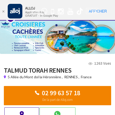
ALLOJ
MENU
🇺🇸
AFFICHER
×
Groupe
Nav
Application Alloj
WhatsApp
GRATUIT - In Google Play
1263 Vues
TALMUD TORAH RENNES
5 Allée du Mont dol la Héronnière
,
RENNES
,
France
02 99 63 57 18
De la part de Alloj.com