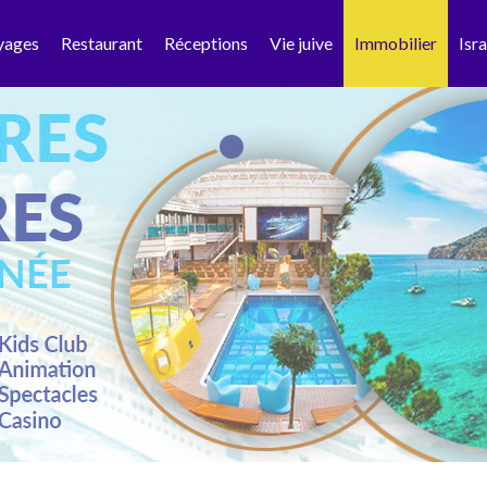
yages
Restaurant
Réceptions
Vie juive
Immobilier
Isra