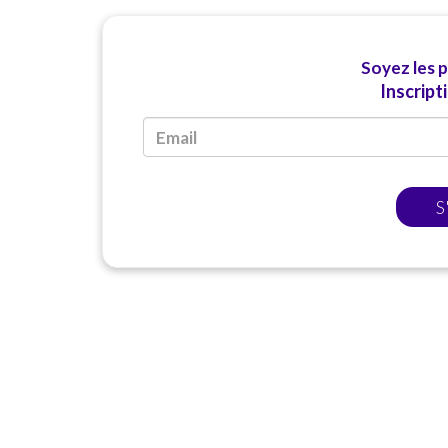
Soyez les 
Inscript
S