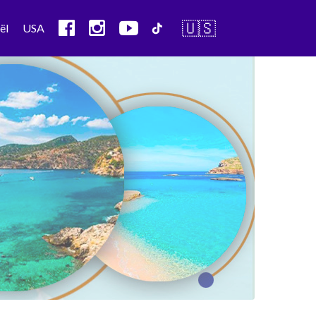
🇺🇸
ël
USA