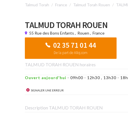
Talmud Torah
France
Talmud Torah Rouen
TALM
TALMUD TORAH ROUEN
55 Rue des Bons Enfants
,
Rouen
,
France
02 35 71 01 44
De la part de Alloj.com
TALMUD TORAH ROUEN horaires
Ouvert aujourd'hui
- 09h00 - 12h30 , 13h30 - 1
Signaler une erreur
Description TALMUD TORAH ROUEN