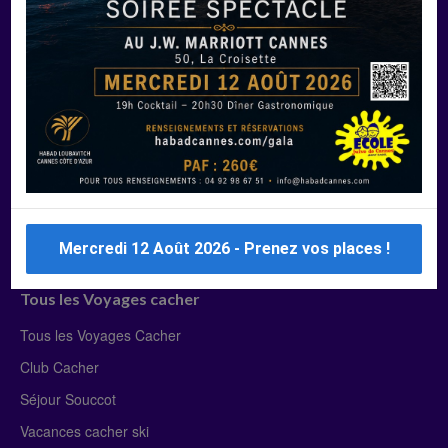
Manger Cacher
Liste des restaurants cacher
Restaurants cacher à Paris
Restaurants cacher à Deauville
Restaurants cacher à Lyon
Restaurants cacher à Marseille
Restaurants cacher Dubaï
Mercredi 12 Août 2026 - Prenez vos places !
Tous les Voyages cacher
Tous les Voyages Cacher
Club Cacher
Séjour Souccot
Vacances cacher ski