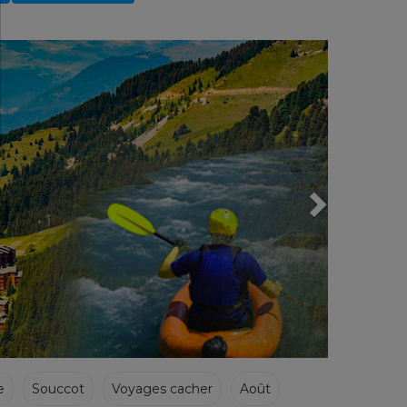
Next
e
Souccot
Voyages cacher
Août