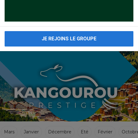
Voyages Cacher Canada ci dessous cliquez sur le resultat merci.
JE REJOINS LE GROUPE
Mars
Janvier
Décembre
Eté
Février
Octobr