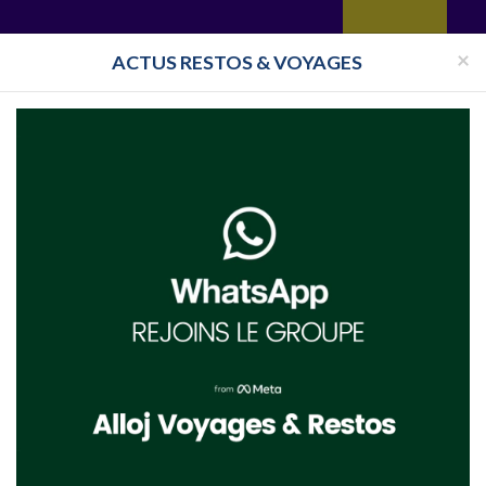
yages
Restaurant
Réceptions
Vie juive
Immobilier
Isra
×
ACTUS RESTOS & VOYAGES
Toutes les surveillances
acher Canada en 2022 et 2023 avec toutes les promotions pour vos vacances casher
VOYAGES ISRAEL
VOYAGES EILAT
VOYAGES ESPAGNE
VOYAGES CRÈTE
VOYAGES MAROC
VOYAGES MARRAKECH
VOYAGES PORTUGAL
VOYAGES MARBELLA
VOYAGES MYKONOS