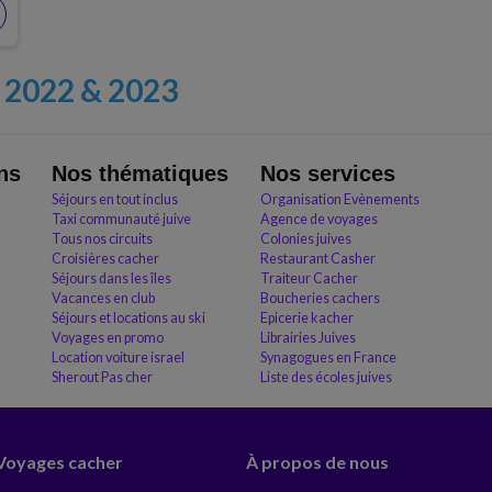
le
2022 & 2023
ns
Nos thématiques
Nos services
Séjours en tout inclus
Organisation Evènements
Taxi communauté juive
Agence de voyages
Tous nos circuits
Colonies juives
Croisières cacher
Restaurant Casher
Séjours dans les îles
Traiteur Cacher
Vacances en club
Boucheries cachers
Séjours et locations au ski
Epicerie kacher
Voyages en promo
Librairies Juives
Location voiture israel
Synagogues en France
Sherout Pas cher
Liste des écoles juives
 Voyages cacher
À propos de nous