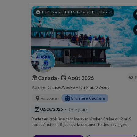
Hiver
verified
Haim Merkovitch Michmeret Hacacherout
p
s
🌍
Canada
Août 2026
event
visibility
6
•
Kosher Cruise Alaska - Du 2 au 9 Août
location_on
directions_boat
Croisière Cachère
Vancouver
event_available
02/08/2026
7 jours
•
schedule
Partez en croisière cachère avec Kosher Cruise du 2 au 9
août : 7 nuits et 8 jours, à la découverte des paysages
sauvages et spectaculaires de l'Alaska lors d'une excursion
aller-retour au départ de Seattle. Admirez les géants de