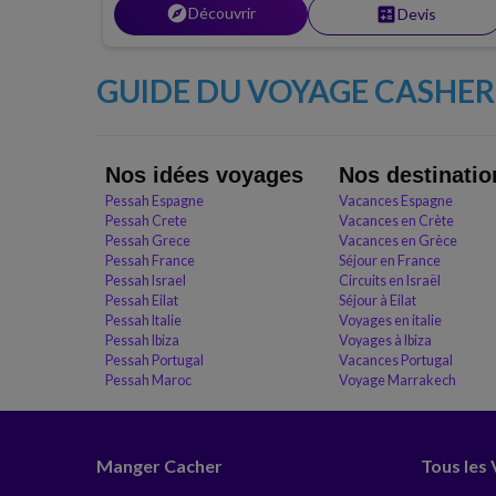
explore
Découvrir
calculate
Devis
glace tout en naviguant sur la baie des Glaciers. Faites esca
à Juneau, Sitka et Ketchikan.
GUIDE DU VOYAGE CASHER 
Nos idées voyages
Nos destinatio
Pessah Espagne
Vacances Espagne
Pessah Crete
Vacances en Crète
Pessah Grece
Vacances en Grèce
Pessah France
Séjour en France
Pessah Israel
Circuits en Israël
Pessah Eilat
Séjour à Eilat
Pessah Italie
Voyages en italie
Pessah Ibiza
Voyages à Ibiza
Pessah Portugal
Vacances Portugal
Pessah Maroc
Voyage Marrakech
Manger Cacher
Tous les