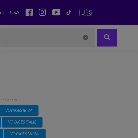
🇺🇸
ël
USA
 en Canada
VOYAGES IBIZA
VOYAGES ITALIE
VOYAGES MIAMI