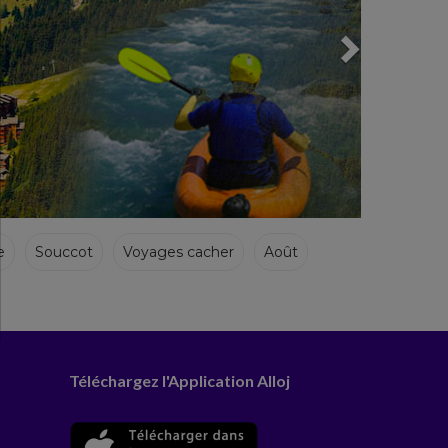
e
Souccot
Voyages cacher
Août
Téléchargez l'Application Alloj