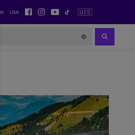
🇺🇸
ël
USA
Next