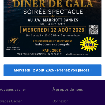
Mars
Janvier
Décembre
Eté
Février
Octobr
Mercredi 12 Août 2026 - Prenez vos places !
 Voyages cacher
À propos de nous
Voyages Cacher
Connexion