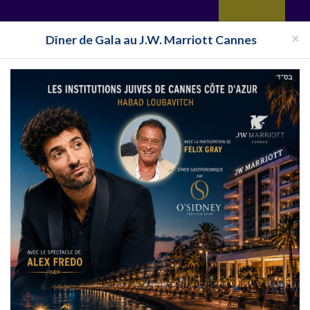
yages
Restaurant
Réceptions
Vie juive
Immobilier
Isra
×
Dîner de Gala au J.W. Marriott Cannes
Pays
Toutes les surveillances
adrin