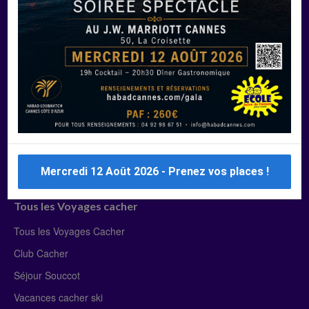
Manger Cacher
Liste des restaurants cacher
Restaurants cacher à Paris
Restaurants cacher à Deauville
Restaurants cacher à Lyon
Restaurants cacher à Marseille
Restaurants cacher Dubaï
Mercredi 12 Août 2026 - Prenez vos places !
Tous les Voyages cacher
Tous les Voyages Cacher
Club Cacher
Séjour Souccot
Vacances cacher ski