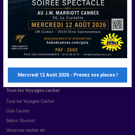
Manger Cacher
Liste des restaurants cacher
Restaurants cacher à Paris
Restaurants cacher à Deauville
Restaurants cacher à Lyon
Restaurants cacher à Marseille
Restaurants cacher Dubaï
Mercredi 12 Août 2026 - Prenez vos places !
Tous les Voyages cacher
Tous les Voyages Cacher
Club Cacher
Séjour Souccot
Vacances cacher ski