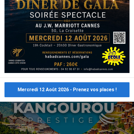
CE
CLUB CRÈTE
CLUB MAROC
CLUB MARRAKECH
C
CLUB PORTUGAL
CLUB MARBELLA
CLUB MYKONOS
Consulter tous les
voyages cacher France
Mercredi 12 Août 2026 - Prenez vos places !