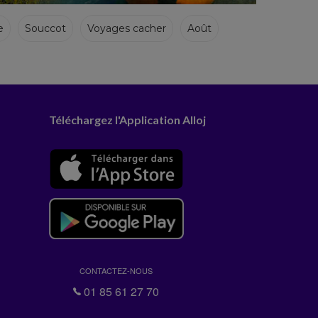
e
Souccot
Voyages cacher
Août
Téléchargez l'Application Alloj
CONTACTEZ-NOUS
01 85 61 27 70