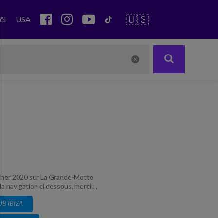
🇺🇸
ël
USA
 casher 2020 sur La Grande-Motte
 navigation ci dessous, merci : ,
UB IBIZA