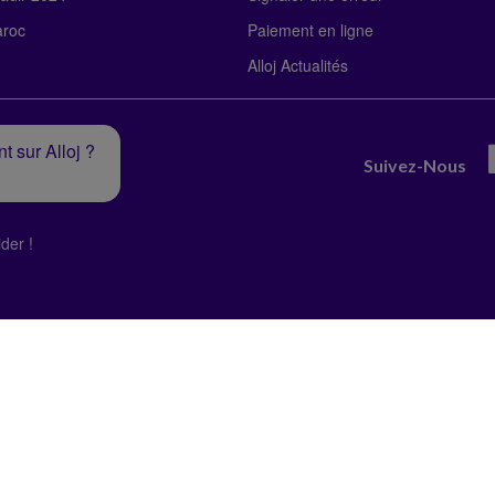
roc
Paiement en ligne
Alloj Actualités
t sur Alloj ?
Suivez-Nous
der !