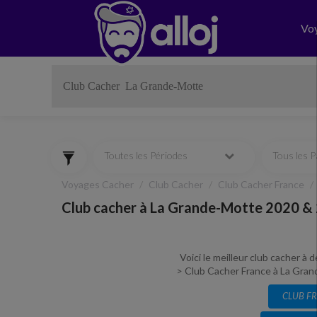
Vo
Toutes les Périodes
Tous les 
Voyages Cacher
Club Cacher
Club Cacher France
Club cacher à La Grande-Motte 2020 &
Voici le meilleur club cacher à
> Club Cacher France à La Grande
CLUB F