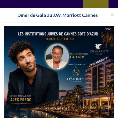
yages
Restaurant
Réceptions
Vie juive
Immobilier
Isra
×
Dîner de Gala au J.W. Marriott Cannes
Pays
Toutes les surveillances
Club Cacher La Grande-Motte
 2021 en France
Clubs cachers à La Grande-Motte en France
 destination de La Grande-Motte, suivez l'actualité en direct des Clubs
-Motte , partez en Clubs Cacher organisés à La Grande-Motte,utilisez la
RANCE
CLUB ISRAEL
CLUB EILAT
CLUB ESPAGNE
CL