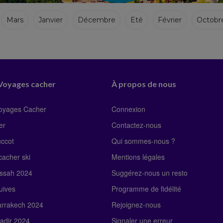
Mars
Janvier
Décembre
Eté
Février
Octobr
 Voyages cacher
À propos de nous
Voyages Cacher
Connexion
er
Contactez-nous
uccot
Qui sommes-nous ?
acher ski
Mentions légales
ssah 2024
Suggérez-nous un resto
uives
Programme de fidélité
rrakech 2024
Rejoignez-nous
adir 2024
Signaler une erreur