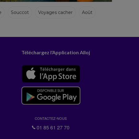
e
Souccot
Voyages cacher
Août
Téléchargez l'Application Alloj
CONTACTEZ-NOUS
01 85 61 27 70