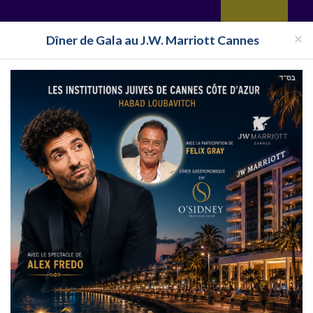
yages
Restaurant
Réceptions
Vie juive
Immobilier
Isra
×
Dîner de Gala au J.W. Marriott Cannes
Pays
Toutes les surveillances
Club Cacher Villarembert
 en France
Clubs cachers à Villarembert en France
her à destination de Villarembert, suivez l'actualité en direct des Clubs c
arembert , partez en Clubs Cacher organisés à Villarembert,utilisez la navi
RANCE
CLUB ISRAEL
CLUB EILAT
CLUB ESPAGNE
CL