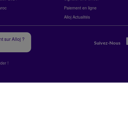
roc
Paiement en ligne
Alloj Actualités
t sur Alloj ?
Suivez-Nous
der !