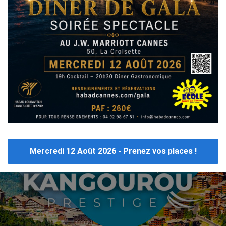
CE
CLUB CRÈTE
CLUB MAROC
CLUB MARRAKECH
C
CLUB PORTUGAL
CLUB MARBELLA
CLUB MYKONOS
Consulter tous les
voyages cacher France
Mercredi 12 Août 2026 - Prenez vos places !