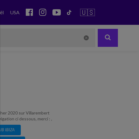
🇺🇸
ël
USA
asher 2020 sur Villarembert
gation ci dessous, merci : ,
UB IBIZA