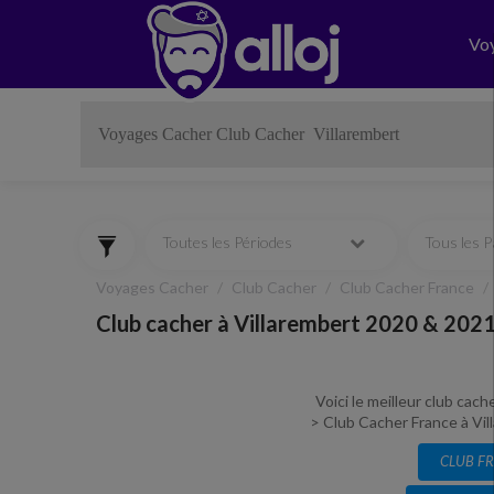
Vo
Toutes les Périodes
Tous les 
Voyages Cacher
Club Cacher
Club Cacher France
Club cacher à Villarembert 2020 & 2021
Voici le meilleur club cac
> Club Cacher France à Vill
CLUB F