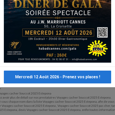
Dubaï
Italie
Sans frontières
France
Maroc
 plus d'informations ?
Mercredi 12 Août 2026 - Prenez vos places !
"
e Voyages cacher Souccot 2025 Estepona
lez avoir plus de détail sur nos prestataires Voyages cacher Souccot 2025 Estepona.
situé sous chaque nom dans la liste Voyages cacher Souccot 2025 Estepona, afin de vou
sur Voyages cacher Souccot 2025 Estepona , Voyages cacher Souccot 2025 pas cher, t
25 Estepona, devis Voyages cacher Souccot 2025 Estepona, enfin toutes information