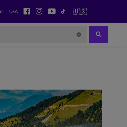
🇺🇸
ël
USA
Next