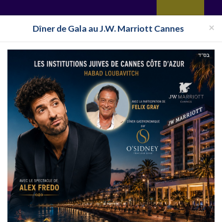
yages
Restaurant
Réceptions
Vie juive
Immobilier
Isra
×
Dîner de Gala au J.W. Marriott Cannes
Pays
Toutes les surveillances
ne
Souccot 2025 Estepona
ona