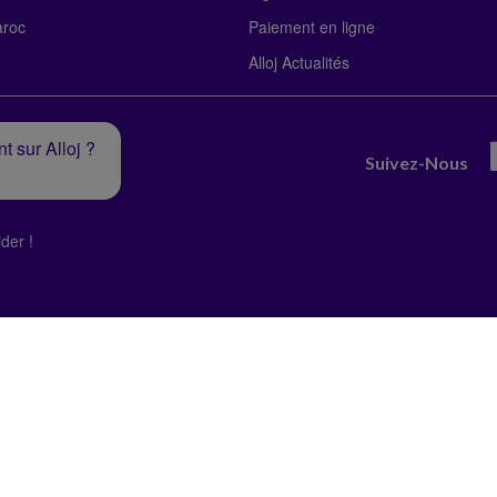
roc
Paiement en ligne
Alloj Actualités
t sur Alloj ?
Suivez-Nous
der !