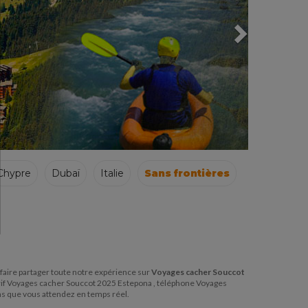
Chypre
Dubaï
Italie
Sans frontières
s faire partager toute notre expérience sur
Voyages cacher Souccot
arif Voyages cacher Souccot 2025 Estepona , téléphone Voyages
s que vous attendez en temps réel.