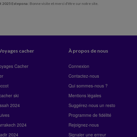
t 2025 Estepona
: Bonne visite et merci d'être sur notre site.
 Voyages cacher
À propos de nous
Voyages Cacher
Connexion
er
Contactez-nous
uccot
Qui sommes-nous ?
acher ski
Mentions légales
ssah 2024
Suggérez-nous un resto
uives
Programme de fidélité
rrakech 2024
Rejoignez-nous
adir 2024
Signaler une erreur