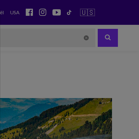
🇺🇸
ël
USA
Next