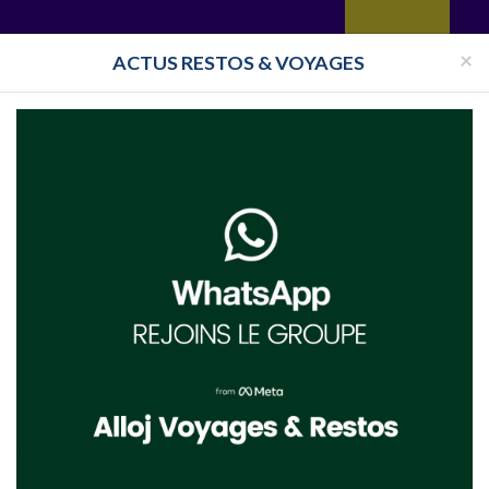
yages
Restaurant
Réceptions
Vie juive
Immobilier
Isra
×
ACTUS RESTOS & VOYAGES
Pays
Toutes les surveillances
ASION Vietnam
VOYAGES EVASION Ho Chi Minh City
 Chi Minh City