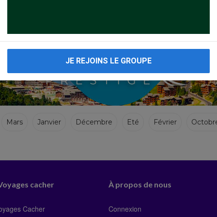
JE REJOINS LE GROUPE
Mars
Janvier
Décembre
Eté
Février
Octobr
 Voyages cacher
À propos de nous
Voyages Cacher
Connexion