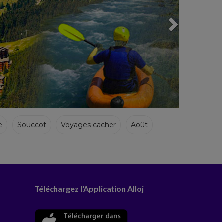
e
Souccot
Voyages cacher
Août
Téléchargez l'Application Alloj