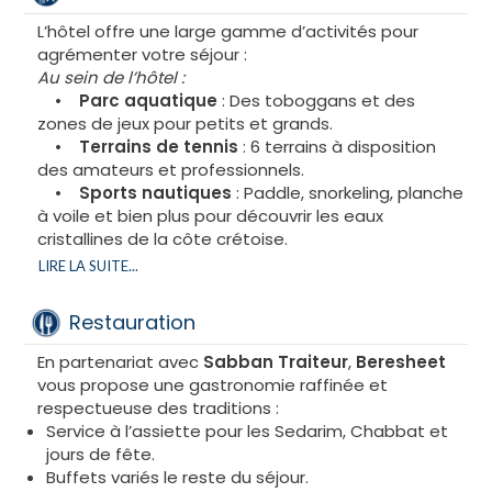
L’hôtel offre une large gamme d’activités pour
agrémenter votre séjour :
Au sein de l’hôtel :
•
Parc aquatique
: Des toboggans et des
zones de jeux pour petits et grands.
•
Terrains de tennis
: 6 terrains à disposition
des amateurs et professionnels.
•
Sports nautiques
: Paddle, snorkeling, planche
à voile et bien plus pour découvrir les eaux
cristallines de la côte crétoise.
•
Piscines intérieure et extérieure
: Détente
LIRE LA SUITE...
garantie dans des espaces conçus pour petits et
grands.
Restauration
•
Spa et bien-être
: Profitez d’un spa complet
avec sauna, hammam, jacuzzi et soins
En partenariat avec
Sabban Traiteur
,
Beresheet
personnalisés utilisant des produits locaux comme
vous propose une gastronomie raffinée et
l’huile d’olive et le miel.
respectueuse des traditions :
•
Centre de fitness
: Une salle équipée pour
Service à l’assiette pour les Sedarim, Chabbat et
maintenir votre routine sportive.
jours de fête.
Autour de l’hôtel :
Buffets variés le reste du séjour.