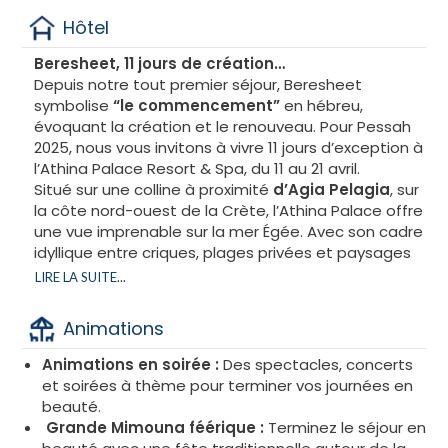
Hôtel
Beresheet, 11 jours de création…
Depuis notre tout premier séjour, Beresheet
symbolise
“le commencement”
en hébreu,
évoquant la création et le renouveau. Pour Pessah
2025, nous vous invitons à vivre 11 jours d’exception à
l’Athina Palace Resort & Spa, du 11 au 21 avril.
Situé sur une colline à proximité
d’Agia Pelagia
, sur
la côte nord-ouest de la Crète, l’Athina Palace offre
une vue imprenable sur la mer Égée. Avec son cadre
idyllique entre criques, plages privées et paysages
méditerranéens, cet hôtel 5 étoiles est l’endroit
LIRE LA SUITE...
parfait pour mêler détente, traditions et
découvertes.
Animations
À seulement 22 km de l’aéroport d’Héraklion, l’Athina
Palace est idéalement situé avec des transferts
Animations en soirée :
Des spectacles, concerts
inclus pour votre confort.
et soirées à thème pour terminer vos journées en
beauté.
Grande Mimouna féérique :
Terminez le séjour en