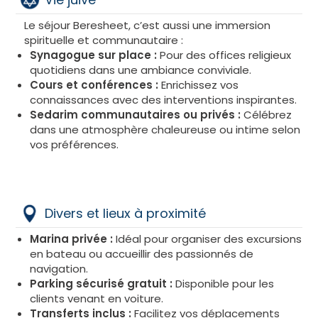
pour les bébés et les jeunes enfants, avec des
repas servis avant ceux des adultes pour répondre
Le séjour Beresheet, c’est aussi une immersion
à leurs besoins spécifiques.
spirituelle et communautaire :
Synagogue sur place :
Pour des offices religieux
quotidiens dans une ambiance conviviale.
Cours et conférences :
Enrichissez vos
connaissances avec des interventions inspirantes.
Sedarim communautaires ou privés :
Célébrez
dans une atmosphère chaleureuse ou intime selon
vos préférences.
Divers et lieux à proximité
Marina privée :
Idéal pour organiser des excursions
en bateau ou accueillir des passionnés de
navigation.
Parking sécurisé gratuit :
Disponible pour les
clients venant en voiture.
Transferts inclus :
Facilitez vos déplacements