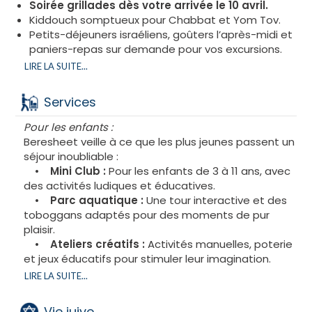
•
Excursions culturelles
: Explorez les trésors
Soirée grillades dès votre arrivée le 10 avril.
historiques et culturels de la Crète, comme le Palais
Kiddouch somptueux pour Chabbat et Yom Tov.
de Knossos, Spinalonga ou encore le charmant
Petits-déjeuners israéliens, goûters l’après-midi et
village de Kritsa.
paniers-repas sur demande pour vos excursions.
•
Randonnées et balades
: Découvrez les
Le tout sous une cacherout Laméhadrin Bichoul
LIRE LA SUITE...
paysages authentiques de l’île à travers ses
Israël, avec ou sans Kitniot, et sous stricte
sentiers balisés offrant des vues imprenables.
supervision rabbinique.
Services
Pour les enfants :
Beresheet veille à ce que les plus jeunes passent un
séjour inoubliable :
•
Mini Club :
Pour les enfants de 3 à 11 ans, avec
des activités ludiques et éducatives.
•
Parc aquatique :
Une tour interactive et des
toboggans adaptés pour des moments de pur
plaisir.
•
Ateliers créatifs :
Activités manuelles, poterie
et jeux éducatifs pour stimuler leur imagination.
•
Balades à cheval :
Offrez-leur une expérience
LIRE LA SUITE...
unique à travers les paysages crétois.
•
Repas adaptés :
Une offre culinaire pensée
Vie juive