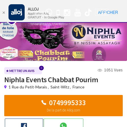
ALLOJ
MENU
🇺🇸
AFFICHER
×
Groupe
Nav
Application Alloj
WhatsApp
GRATUIT - In Google Play
1051 Vues
★ METTRE UN AVIS
Niphla Events Chabbat Pourim
1 Rue du Petit-Marais
,
Saint-Witz
,
France
0749995333
De la part de Alloj.com