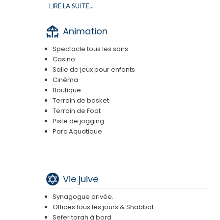
Steward toujours disponible
LIRE LA SUITE...
Linge de lit et de bain régulièrement remplacé
Mini-bar et room-service 24h/24 (service
Animation
payant)
Spectacle tous les soirs
Casino
Salle de jeux pour enfants
Cinéma
Boutique
Terrain de basket
Terrain de Foot
Piste de jogging
Parc Aquatique
Vie juive
Synagogue privée.
Offices tous les jours & Shabbat.
Sefer torah à bord