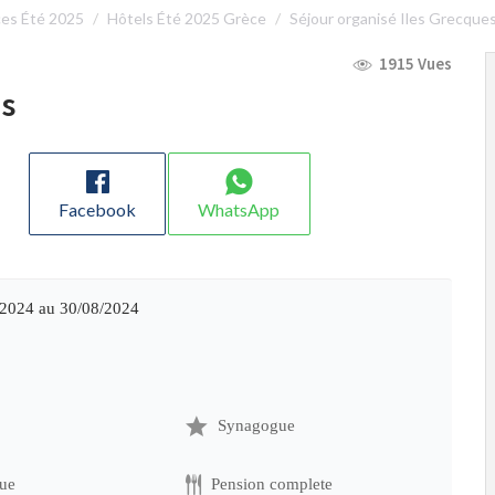
es Été 2025
Hôtels Été 2025 Grèce
Séjour organisé Iles Grecque
1915 Vues
es
Facebook
WhatsApp
/2024 au 30/08/2024
Synagogue
ue
Pension complete