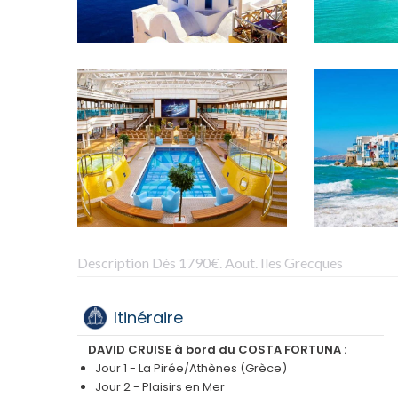
Description Dès 1790€. Aout. Iles Grecques
Itinéraire
DAVID CRUISE à bord du COSTA FORTUNA
:
Jour 1 - La Pirée/Athènes (Grèce)
Jour 2 - Plaisirs en Mer