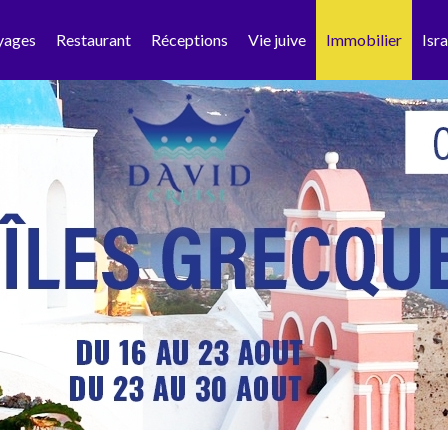
yages
Restaurant
Réceptions
Vie juive
Immobilier
Isra