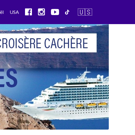
🇺🇸
ël
USA