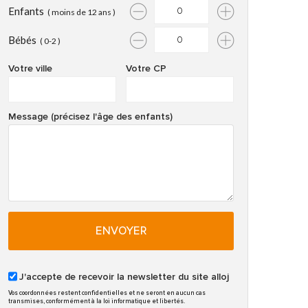
Enfants
( moins de 12 ans )
Bébés
( 0-2 )
Votre ville
Votre CP
Message (précisez l'âge des enfants)
ENVOYER
J'accepte de recevoir la newsletter du site alloj
Vos coordonnées restent confidentielles et ne seront en aucun cas
transmises, conformément à la loi informatique et libertés.