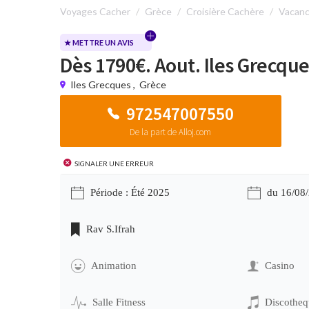
Voyages Cacher
Grèce
Croisière Cachère
Vacanc
★ METTRE UN AVIS
Dès 1790€. Aout. Iles Grecqu
Iles Grecques
,
Grèce
972547007550
De la part de Alloj.com
Signaler une erreur
Période : Été 2025
du 16/08
Rav S.Ifrah
Animation
Casino
Salle Fitness
Discotheq