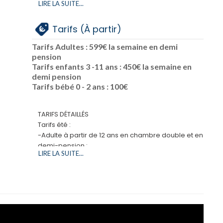
Aéroport de
Lyon-st Exupéry
(LYS) à 2h30 de
LIRE LA SUITE...
Tennis
l'hôtel.
Ping-pong
Aéroport de
Genève
(GVA) à 2h30 de l'hôtel.
Billard
Tarifs (À partir)
Pumptrack
Tarifs Adultes : 599€ la semaine en demi
Bowling
pension
Escalade
Tarifs enfants 3 -11 ans : 450€ la semaine en
Activité réveil musculaire
demi pension
Trampoline
Tarifs bébé 0 - 2 ans : 100€
Trampobungy
Balade en trottinette
Football
TARIFS DÉTAILLÉS
Basketball
Tarifs été :
Piscine à bull
-Adulte à partir de 12 ans en chambre double et en
Beach volley
demi-pension :
Soccer beach
LIRE LA SUITE...
599 €/semaine
Parcours aventure
95/ nuitée dîner Pdj
Equitation
250€ / Shabat 2 nuits
Vélo
Supplément single:
Golf
20% sur chaque tarif
Squash
-Enfant 3-11 ans
Terrasse
450€/ semaine