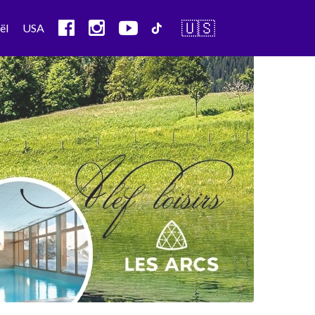
🇺🇸
ël
USA