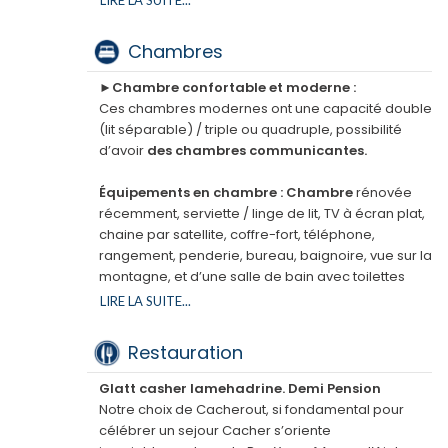
LIRE LA SUITE...
imprenable sur le massif du Mont Blanc.
Chambres
Récemment rénové, comporte un thalasso spa
comprenant une piscine intérieure, de vastes
►Chambre confortable et moderne :
salons et des espaces de détente tel un bar, un
Ces chambres modernes ont une capacité double
billard, une salle d’animations & spectacles, ainsi
(lit séparable) / triple ou quadruple, possibilité
qu’un restaurant panoramique et une grande
d’avoir
des chambres communicantes.
terrasse ensoleillée. Des lieux conviviaux, idéale
pour se retrouver en famille et entres amis en
Équipements en chambre : Chambre
rénovée
journée comme en soirée.
récemment, serviette / linge de lit, TV à écran plat,
chaine par satellite, coffre-fort, téléphone,
Un parking est disponible dans l'hôtel.
L’hôtel sera
rangement, penderie, bureau, baignoire, vue sur la
sécurisé et entièrement privatisé.
montagne, et d’une salle de bain avec toilettes
séparés pour votre plus grand confort.
LIRE LA SUITE...
Il est également possible de rajouter un lit de bébé
Restauration
dans chaque chambre .
Une connexion Wi-Fi est disponible gratuitement
Glatt casher lamehadrine. Demi Pension
dans tout l’hôtel et dans toutes les chambres.
Notre choix de Cacherout, si fondamental pour
célébrer un sejour Cacher s’oriente
Chambre Double ou Lits Jumeaux avec Accès