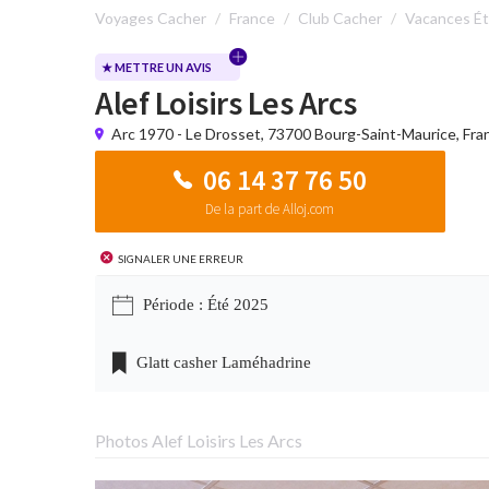
Voyages Cacher
France
Club Cacher
Vacances É
★ METTRE UN AVIS
Alef Loisirs Les Arcs
Arc 1970 - Le Drosset, 73700 Bourg-Saint-Maurice, Fr
06 14 37 76 50
De la part de Alloj.com
Signaler une erreur
Période : Été 2025
Glatt casher Laméhadrine
Photos Alef Loisirs Les Arcs