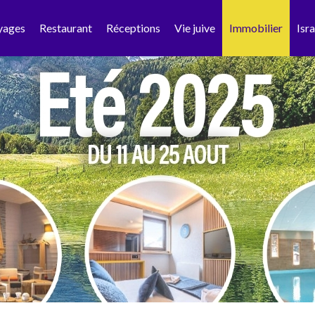
yages
Restaurant
Réceptions
Vie juive
Immobilier
Isra