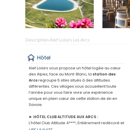
Description Alef Loisirs Les Arcs
Hôtel
Alef Loisirs vous propose un hôtel logée au cœur
des Alpes, face au Mont-Blanc, la
station des
Arcs
regroupe 5 sites situés à des altitudes
différentes. Ces villages vous accueillent toute
l’année pour vous faire vivre une expérience
unique en plein cœur de cette station de ski en
Savoie.
► HÔTEL CLUB ALTITUDE AUX ARCS :
L’hôtel Club Altitude 4****, Entièrement redécoré et
profitant de récentes rénovations, il offre une vue