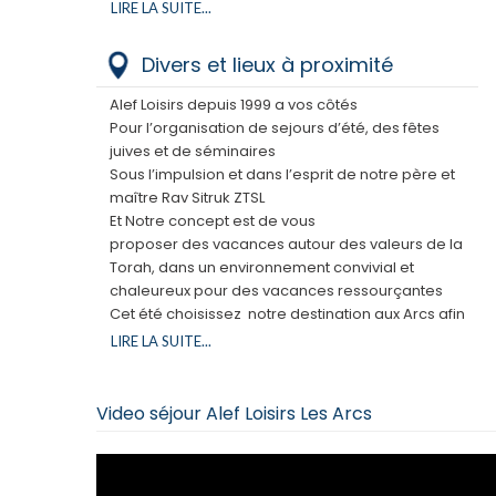
Minha 1- 19h
LIRE LA SUITE...
ceci dans l’observance la plus stricte.
Suivi d’un cours quotidien
Toutes les viandes sont Halak et sous la
Minha 2- 20h05
Divers et lieux à proximité
surveillance du Rav Rottenberg ou du Rav Katz ou
Àrvit 1-21.45
d’Aix les Bains
Àrvit 2-22.30
Alef Loisirs depuis 1999 a vos côtés
Pour l’organisation de sejours d’été, des fêtes
-Petit déjeuner :
juives et de séminaires
8.45-10.45
Sous l’impulsion et dans l’esprit de notre père et
Formule buffet
maître Rav Sitruk ZTSL
-Boisson chaudes et jus d’orange & pommes
Et Notre concept est de vous
-Viennoiseries & pains
proposer des vacances autour des valeurs de la
-céréales
Torah, dans un environnement convivial et
-Yaourt& fromages
chaleureux pour des vacances ressourçantes
Animations en alternance selon les jours/
Cet été choisissez notre destination aux Arcs afin
Omelettes- crepes - crudités - jus de fruits
de répondre à vos attentes et vos envies .
LIRE LA SUITE...
pressées
Le village club Altitude Arc 2000 dans lequel
Les sandwichs ne sont pas inclus dans le séjour et
La configuration de ce site aux chambres
donc pas disponibles dans l’espace petit
fraichement rénovées avec son bar au milieu d'un
Video séjour Alef Loisirs Les Arcs
déjeuner, vous pouvez néanmoins
grand salon et sa grande scène de spectacle ainsi
Soit les réserver la veille à la réception
que son restaurant face au Mont Blanc en font un
Soit vous rendre à l’espace dédié à partir de 9h30
lieu idéal pour un séjour alliant animation ,
(Formule à partir de 5€)