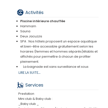
Activités
Piscine intérieure chauffée
Hammam
Sauna
Deux Jacuzzis
SPA : Nos hôtels proposent un espace aquatique
et bien-être accessible gratuitement selon les
horaires (femmes et hommes séparés)établis et
affichés pour permettre à chacun de profiter
pleinement.
La baignade est sans surveillance et sous
l’unique responsabilité des parents et
LIRE LA SUITE...
utilisateurs.
L’espace bien-être jacuzzi et sauna n’est
Services
accessible qu’à partir de 16 ans
Une carte de soins vous est également
Prestation
proposée
Mini club & Baby club :
► Activités dans la station des ARCS :
_Baby club _
Cet été, profitez du
large panel d'activités