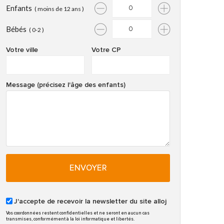
Enfants
( moins de 12 ans )
Bébés
( 0-2 )
Votre ville
Votre CP
Message (précisez l'âge des enfants)
ENVOYER
J'accepte de recevoir la newsletter du site alloj
Vos coordonnées restent confidentielles et ne seront en aucun cas
transmises, conformément à la loi informatique et libertés.