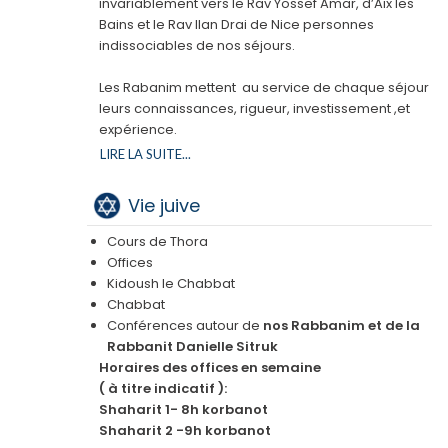
invariablement vers le Rav Yossef Amar, d’Aix les
Spa
Bains et le Rav Ilan Drai de Nice personnes
Chambre Triple (2 Adultes + 1 Enfant) avec Accès
indissociables de nos séjours.
au Spa
Chambre Triple avec Accès au Spa
Les Rabanim mettent au service de chaque séjour
Chambre Quadruple avec Accès au Spa
leurs connaissances, rigueur, investissement ,et
Chambre Familiale
expérience.
Ils ont également en charge l’organisation du
LIRE LA SUITE...
séminaire rabbinique chaque année, et pour
lequel tous les Rabanim présents et à leur tête,
Vie juive
Le Rav Gross chlita ,leur accordent toute leur
Cours de Thora
confiance.
Offices
Nos critères consistent à chercher l’exigence aussi
Kidoush le Chabbat
bien dans le choix des produits, des viandes ainsi
Chabbat
que dans toute l’épicerie qui pendant le sejour
Conférences autour de
nos Rabbanim et de la
nécessitent une attention minutieuse.
Rabbanit Danielle Sitruk
Horaires des offices en semaine
Les Rabanim garantissent , tout au long du séjour,
( à titre indicatif ):
l’accompagnement en cuisine pour respecter le
Shaharit 1- 8h korbanot
bishoul beth yossef ainsi que chaque élément de
Shaharit 2 -9h korbanot
la fabrication, les verifications (bedikotes ), et tout