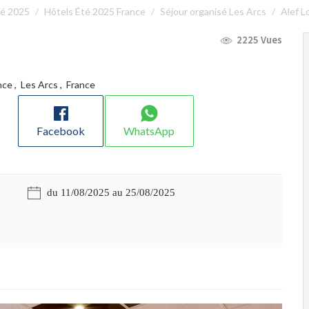
té 2025
Hôtels Été 2025 France
Séjour organisé Les Arcs
Alef L
2225 Vues
ance
,
Les Arcs
,
France
Facebook
WhatsApp
du 11/08/2025 au 25/08/2025