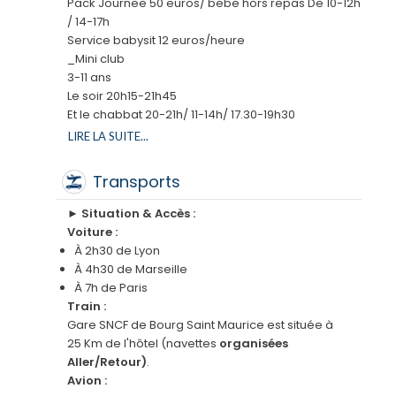
Pack Journee 50 euros/ bebe hors repas De 10-12h
sportives
proposées par les différents villages
/ 14-17h
de
la station des Arcs :
Service babysit 12 euros/heure
_Mini club
Hero les arcs
3-11 ans
Bike park
Le soir 20h15-21h45
Luge d’été
Et le chabbat 20-21h/ 11-14h/ 17.30-19h30
Dévalkart
Pack Semaine payant
LIRE LA SUITE...
Cirque
Du lundi au vendredi
Parapente
100 euros / enfant hors repas / goûter compris
Transports
Accrobranche
(horaires : 10:30-12:30 / 14:30-17:30 )
Mini-golf
180€ / enfant en journée Continue avec le repas
► Situation & Accès :
Canoë
de midi.
Voiture :
Randonée
À 2h30 de Lyon
Tir à l’arc
À 4h30 de Marseille
Paint ball club commando
À 7h de Paris
Trampoline élastique
Train :
Karting
Gare SNCF de Bourg Saint Maurice est située à
Trail
25 Km de l'hôtel (navettes
organisées
Piscine avec toboggan
Aller/Retour)
.
Rafting et sport en eaux vive
Avion :
Mountain kart