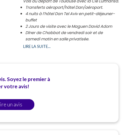
Vols au départ de Toulouse avec la Cie Lufthansa.
Transferts aéroport/hôtel Dan/aéroport.
4 nuits à l’hôtel Dan Tel Aviv en petit-déjeuner-
buffet
2 Jours de visite avec le Maguen David Adom
Dîner de Chabbat de vendredi soir et de
samedi
matin en salle privatisée.
Dîner barbecue solidaire avec les soldats de
LIRE LA SUITE...
Tsahal
dans une base militaire.
www.expertvoyage.fr
is. Soyez le premier à
 votre avis!
ire un avis