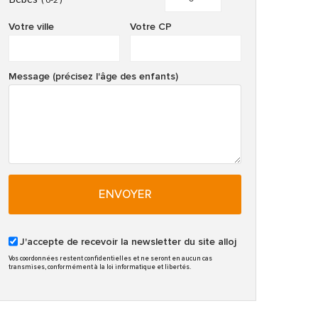
Votre ville
Votre CP
Message (précisez l'âge des enfants)
ENVOYER
J'accepte de recevoir la newsletter du site alloj
Vos coordonnées restent confidentielles et ne seront en aucun cas
transmises, conformément à la loi informatique et libertés.