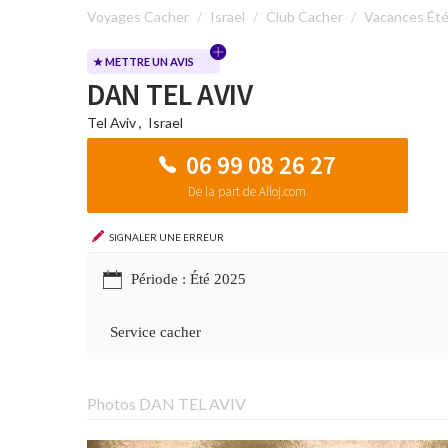
Voyages Cacher
Israel
Club Cacher
Vacances Ét
★ METTRE UN AVIS
DAN TEL AVIV
Tel Aviv
,
Israel
06 99 08 26 27
De la part de Alloj.com
Signaler une erreur
Période : Été 2025
Service cacher
Photos DAN TEL AVIV