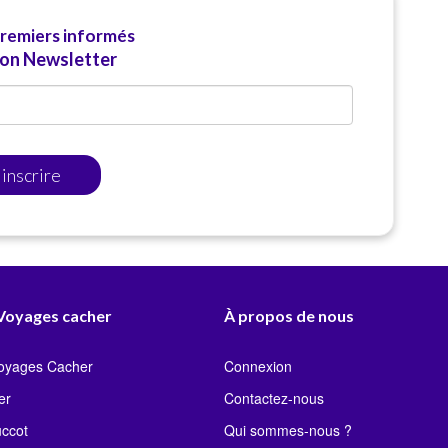
premiers informés
ion Newsletter
'inscrire
 Voyages cacher
À propos de nous
Voyages Cacher
Connexion
er
Contactez-nous
uccot
Qui sommes-nous ?