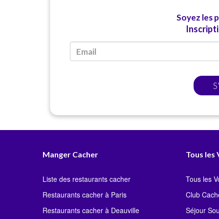
Soyez les 
Inscript
S
Manger Cacher
Tous les
Liste des restaurants cacher
Tous les 
Restaurants cacher à Paris
Club Cach
Restaurants cacher à Deauville
Séjour So