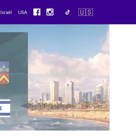
🇺🇸
Israël
USA