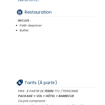
LIRE LA SUITE...
Dîner barbecue solidaire avec les soldats de
Tsahal dans une base militaire
Restauration
INCLUS :
Petit-dejeûner
Buffet
Tarifs (À partir)
PRIX : À PARTIR DE
1590€
TTC / PERSONNE
PACKAGE = VOL + HÔTEL + BARBECUE
Ce prix comprend :