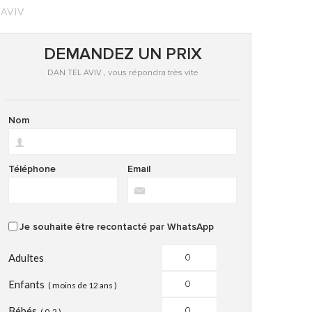
 AVIV
DEMANDEZ UN PRIX
DAN TEL AVIV , vous répondra très vite
Nom
Téléphone
Email
Je souhaite être recontacté par
WhatsApp
Adultes
Enfants
( moins de 12 ans )
Bébés
( 0-2 )