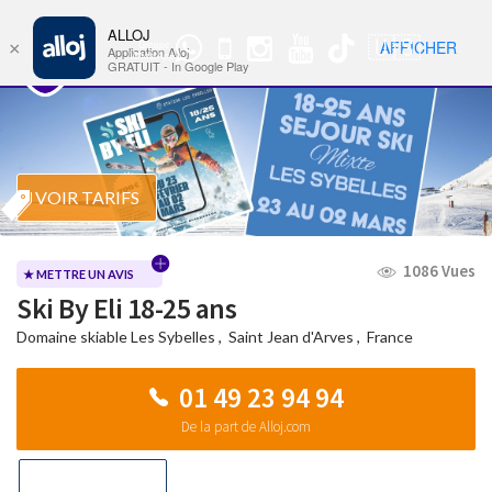
ALLOJ
MENU
🇺🇸
AFFICHER
×
Groupe
Nav
Application Alloj
WhatsApp
GRATUIT - In Google Play
VOIR TARIFS
1086 Vues
★ METTRE UN AVIS
Ski By Eli 18-25 ans
Domaine skiable Les Sybelles
,
Saint Jean d'Arves
,
France
01 49 23 94 94
De la part de Alloj.com