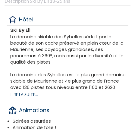
Description Ski By Eli 18-25 ans
Hôtel
SKI By Eli
Le domaine skiable des Sybelles séduit par la
beauté de son cadre préservé en plein cœur de la
Maurienne, ses paysages grandioses, ses
panoramas à 360°, mais aussi par la diversité et la
qualité des pistes.
Le domaine des Sybelles est le plus grand domaine
skiable de Maurienne et 4e plus grand de France
avec 136 pistes tous niveaux entre 1100 et 2620
mètres d’altitude. La diversité et l'étendue du
LIRE LA SUITE...
domaine permet aux skieurs, quel que soit leur
niveau, de profiter pleinement de la montagne et
Animations
d'une neige de qualité avec une belle exposition au
soleil. Un espace infini et des paysages
Soirées assurées
enchanteurs, à explorer sans modération !
Animation de folie !