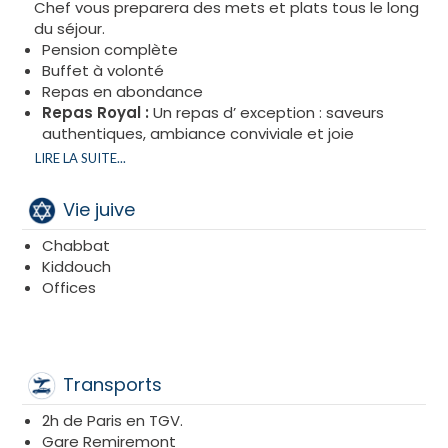
Chef vous preparera des mets et plats tous le long
du séjour.
Pension complète
Buffet à volonté
Repas en abondance
Repas Royal :
Un repas d’ exception : saveurs
authentiques, ambiance conviviale et joie
partagée autour de la table !
LIRE LA SUITE...
Osher Holidays
vous présente un séjour
d’exception pour Chavouot avec une cacheroute
Vie juive
Glatt Kasher Lamehadrin
, rigoureusement
contrôlé par le
Rav Nechemia Rottenberg Shlita
.
Chabbat
Kiddouch
Un voyage culinaire d’exception
Offices
Plongez dans l’univers raffiné de la gastronomie
casher. Osher Holidays transforme chaque repas en
une véritable exploration des saveurs, alliant
créativité et élégance.
Transports
Buffets riches et savoureux
2h de Paris en TGV.
Profitez d’une abondance de mets soigneusement
Gare Remiremont