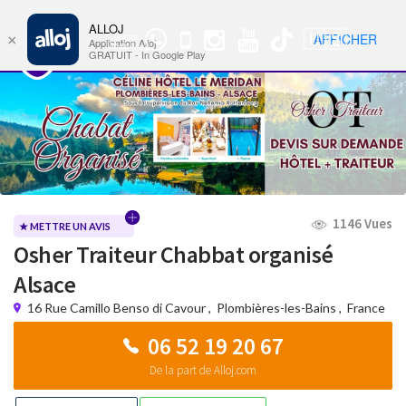
ALLOJ
MENU
🇺🇸
AFFICHER
×
Groupe
Nav
Application Alloj
WhatsApp
GRATUIT - In Google Play
1146 Vues
★ METTRE UN AVIS
Osher Traiteur Chabbat organisé
Alsace
16 Rue Camillo Benso di Cavour
,
Plombières-les-Bains
,
France
06 52 19 20 67
De la part de Alloj.com