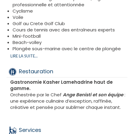
professionnelle et attentionnée
Cyclisme
Voile
Golf au Crete Golf Club
Cours de tennis avec des entraîneurs experts
Mini-football
Beach-volley
Plongée sous-marine avec le centre de plongée
Scubakreta
LIRE LA SUITE...
Spa
Fitness
Restauration
Équitation
Croisières en voilier
Gastronomie Kasher Lamehadrine haut de
VTT/Location de vélos
gamme.
Excursions touristiques avec guides professionnels
Orchestrée par le Chef
Ange Benisti et son équipe
:
Randonnées pédestres
une expérience culinaire d’exception, raffinée,
Et pour les enfants :
créative et pensée pour sublimer chaque instant.
Toboggans impressionnants
Pataugeoires familiales
Au cœur de Nana Golden Beach
Services
Sensations fortes garanties