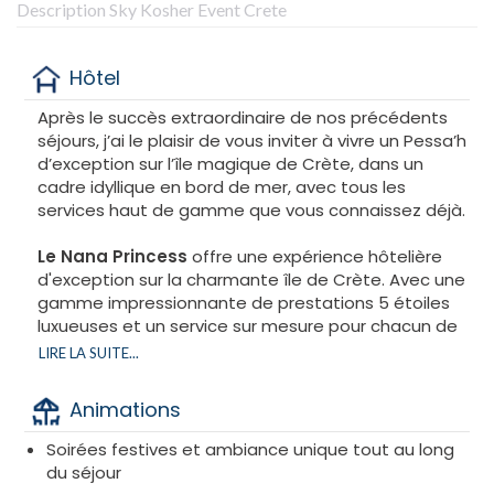
Description Sky Kosher Event Crete
Hôtel
Après le succès extraordinaire de nos précédents
séjours, j’ai le plaisir de vous inviter à vivre un Pessa’h
d’exception sur l’île magique de Crète, dans un
cadre idyllique en bord de mer, avec tous les
services haut de gamme que vous connaissez déjà.
Le Nana Princess
offre une expérience hôtelière
d'exception sur la charmante île de Crète. Avec une
gamme impressionnante de prestations 5 étoiles
luxueuses et un service sur mesure pour chacun de
nos hôtes, nous répondons aux plus hautes
LIRE LA SUITE...
exigences. Le complexe compte 107 suites et villas,
toutes magnifiquement conçues et
Animations
harmonieusement intégrées à la nature
environnante. Les voyageurs en quête de luxe
Soirées festives et ambiance unique tout au long
moderne seront comblés.
du séjour