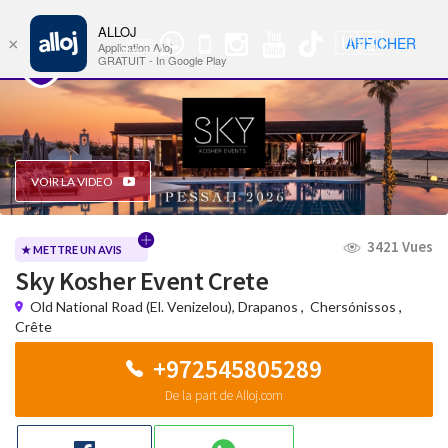
ALLOJ
MENU
🇺🇸
AFFICHER
×
Groupe
Nav
Application Alloj
WhatsApp
GRATUIT - In Google Play
VOIR LA VIDEO
3421 Vues
★ METTRE UN AVIS
Sky Kosher Event Crete
Old National Road (El. Venizelou), Drapanos
,
Chersónissos
,
Crête
+972545805289
De la part de Alloj.com