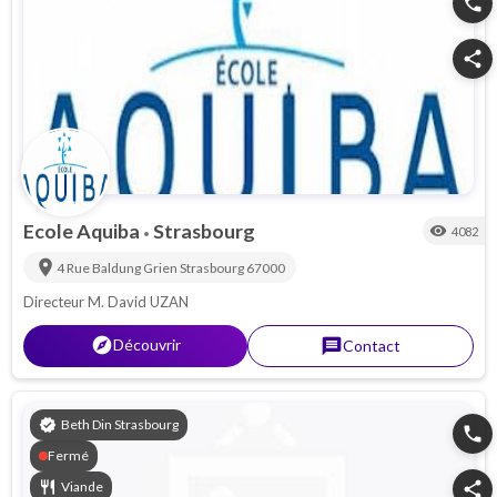
phone
share
Ecole Aquiba
Strasbourg
visibility
4082
•
location_on
4 Rue Baldung Grien
Strasbourg
67000
Directeur M. David UZAN
explorer
Découvrir
message
Contact
verified
Beth Din Strasbourg
phone
Fermé
restaurant
Viande
share