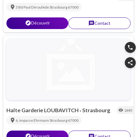
location_on
3 Bd Paul Déroulède
Strasbourg
67000
explorer
Découvrir
message
Contact
phone
share
Halte Garderie LOUBAVITCH
Strasbourg
visibility
2640
•
location_on
6, impasse Ehrmann
Strasbourg
67000
explorer
Découvrir
message
Contact