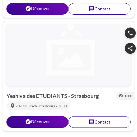
explorer
Découvrir
message
Contact
phone
share
Yeshiva des ETUDIANTS
Strasbourg
visibility
1880
•
location_on
2 Allée Spach
Strasbourg
67000
explorer
Découvrir
message
Contact