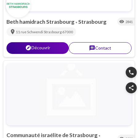
Beth hamidrach Strasbourg
Strasbourg
visibility
2841
•
location_on
11 rue Schwendi
Strasbourg
67000
explorer
Découvrir
message
Contact
phone
share
Communauté israélite de Strasbourg
•