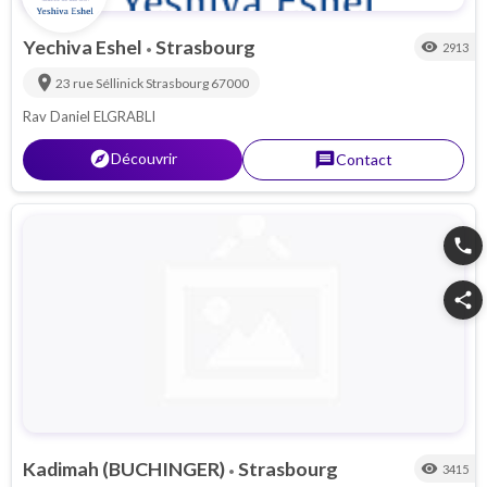
Yechiva Eshel
Strasbourg
visibility
2913
•
location_on
23 rue Séllinick
Strasbourg
67000
Rav Daniel ELGRABLI
explorer
Découvrir
message
Contact
phone
share
Kadimah (BUCHINGER)
Strasbourg
visibility
3415
•