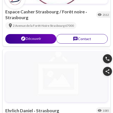
Espace Casher Strasbourg / Forêt noire
•
visibility
2112
Strasbourg
location_on
2 Avenue de la Forêt-Noire
Strasbourg
67000
explorer
Découvrir
message
Contact
phone
share
Ehrlich Daniel
Strasbourg
visibility
1085
•