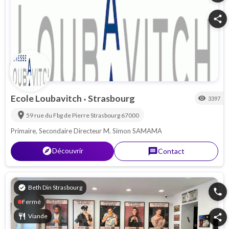
share
Ecole Loubavitch
Strasbourg
visibility
3397
•
location_on
59 rue du Fbg de Pierre
Strasbourg
67000
Primaire, Secondaire Directeur M. Simon SAMAMA
explorer
Découvrir
message
Contact
verified
Beth Din Strasbourg
phone
Fermé
restaurant
Viande
share