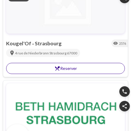
Kougel'Of
Strasbourg
visibility
2576
•
location_on
4 rue de Niederbronn
Strasbourg
67000
restaurant_menu
Reserver
phone
share