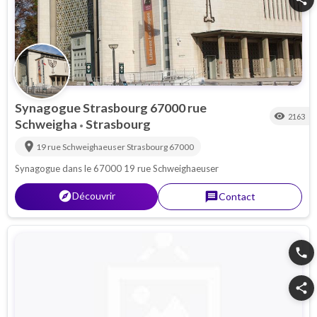
Synagogue Strasbourg 67000 rue
visibility
2163
Schweigha
Strasbourg
•
location_on
19 rue Schweighaeuser
Strasbourg
67000
Synagogue dans le 67000 19 rue Schweighaeuser
explorer
Découvrir
message
Contact
phone
share