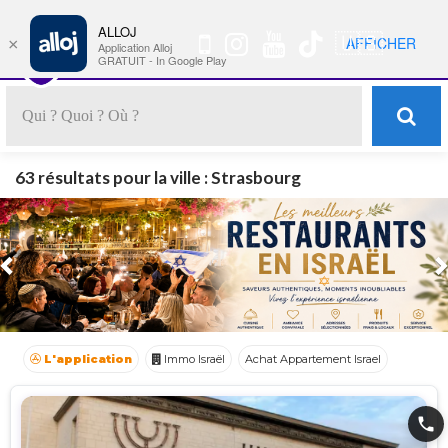
ALLOJ
MENU
🇺🇸
AFFICHER
×
Nav
Application Alloj
GRATUIT - In Google Play
63 résultats pour la ville : Strasbourg
Previous
L'application
Immo Israël
Achat Appartement Israel
Crédit Israël
Avocat Israël
Location appartement Israël
phone