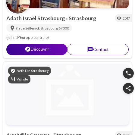
Adath Israël Strasbourg
Strasbourg
visibility
2047
•
location_on
9, rue Séllenick
Strasbourg
67000
(juifs d\'Europe centrale)
explorer
Découvrir
message
Contact
verified
Beth Din Strasbourg
phone
restaurant
Viande
share
Aux Mille Saveurs
Strasbourg