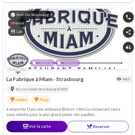
verified
Beth Din Strasbourg
phone
Fermé
restaurant
Lait
share
delivery_dining
Livraison
Terrasse
local_offer
local_offer
La Fabrique à Miam
Strasbourg
visibility
4407
•
location_on
10, rue Gloxin
Strasbourg
67000
local_pizza
local_pizza
Italien
Pizza
à emporter Dans une ambiance Bistrot- rétro Le restaurant saura
vous séduire pour le plus grand plaisir des papilles.
set_meal
Voir la carte
restaurant_menu
Reserver