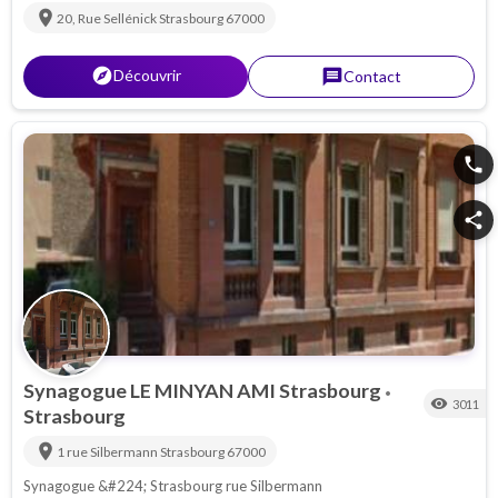
location_on
20, Rue Sellénick
Strasbourg
67000
explorer
Découvrir
message
Contact
phone
share
Synagogue LE MINYAN AMI Strasbourg
•
visibility
3011
Strasbourg
location_on
1 rue Silbermann
Strasbourg
67000
Synagogue &#224; Strasbourg rue Silbermann