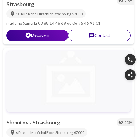
visibility
2099
Strasbourg
location_on
1a, Rue René Hirschler
Strasbourg
67000
madame Szmerla 03 88 14 46 68 ou 06 75 46 91 01
explorer
Découvrir
message
Contact
phone
share
Shemtov
Strasbourg
visibility
2259
•
location_on
6 Rue du Maréchal Foch
Strasbourg
67000