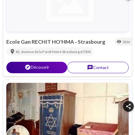
Ecole Gan RECHIT HO'HMA
Strasbourg
visibility
2616
•
location_on
42, Avenue de la Forêt Noire
Strasbourg
67000
explorer
Découvrir
message
Contact
share