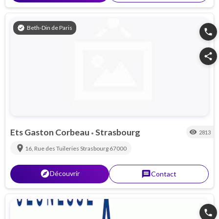
verified
Beth-Din de Paris
phone
share
Ets Gaston Corbeau
Strasbourg
visibility
2813
•
location_on
16, Rue des Tuileries
Strasbourg
67000
explorer
Découvrir
message
Contact
phone