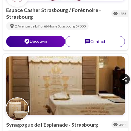
Espace Casher Strasbourg / Forêt noire
•
visibility
1538
Strasbourg
location_on
2 Avenue de la Forêt-Noire
Strasbourg
67000
explorer
Découvrir
message
Contact
share
Synagogue de l'Esplanade
Strasbourg
visibility
3832
•