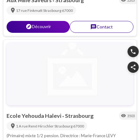
visibility
2205
•
location_on
17 rue Finkmatt
Strasbourg
67000
explorer
Découvrir
message
Contact
phone
share
Ecole Yehouda Halevi
Strasbourg
visibility
3503
•
location_on
1 A rue René Hirschler
Strasbourg
67000
(Primaire) mixte 1/2 pension. Directrice : Marie-France LEVY