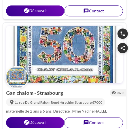
explorer
Découvrir
message
Contact
phone
share
Gan chalom
Strasbourg
visibility
3638
•
location_on
1a rue Du Grand Rabbin René Hirschler
Strasbourg
67000
maternelle de 2 ans à 6 ans. Directrice : Mme Nadine HALLEL
explorer
Découvrir
message
Contact