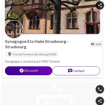
share
Synagogue Etz Haim Strasbourg
•
visibility
2638
Strasbourg
location_on
7 rue de Turenne
Strasbourg
67000
Synagogue a strasbourg 67000 Turenne
explorer
Découvrir
message
Contact
phone
share