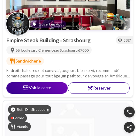
Ouvert en Aout
local_offer
Empire Steak Building
Strasbourg
visibility
3887
•
location_on
68, boulevard Clémenceau
Strasbourg
67000
restaurant
Sandwicherie
Endroit chaleureux et convivial,toujours bien servi, recommandé
comme passage pour tout âge ,un petit tour de voyage en Amérique
...
set_meal
Voir la carte
restaurant_menu
Reserver
verified
Beth Din Strasbourg
phone
Fermé
restaurant
Viande
share