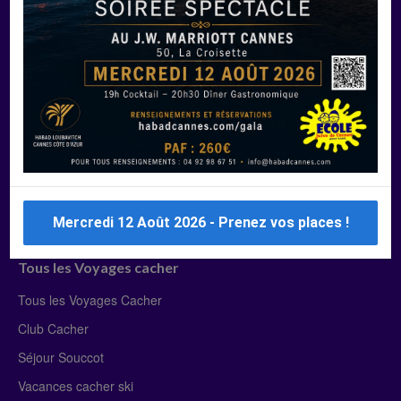
Manger Cacher
Liste des restaurants cacher
Restaurants cacher à Paris
Restaurants cacher à Deauville
Restaurants cacher à Lyon
Restaurants cacher à Marseille
Restaurants cacher Dubaï
Mercredi 12 Août 2026 - Prenez vos places !
Tous les Voyages cacher
Tous les Voyages Cacher
Club Cacher
Séjour Souccot
Vacances cacher ski