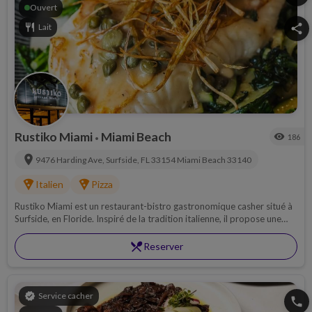
Ouvert
restaurant
Lait
share
Rustiko Miami
Miami Beach
visibility
186
•
location_on
9476 Harding Ave, Surfside, FL 33154
Miami Beach
33140
local_pizza
local_pizza
Italien
Pizza
Rustiko Miami est un restaurant-bistro gastronomique casher situé à
Surfside, en Floride. Inspiré de la tradition italienne, il propose une
cuisine raffinée mettant à l'honneur des pâtes fraîches, des pizzas
artisanales et de nombreuses spécialités méditerranéennes, dans une
restaurant_menu
Reserver
ambiance élégante et conviviale.
verified
Service cacher
phone