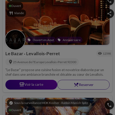
phone
Ouvert
restaurant
Viande
share
Ouvert en Aout
Anniversaire
local_offer
local_offer
Le Bazar
Levallois-Perret
visibility
12598
•
location_on
25 Avenue de l'Europe
Levallois-Perret
92300
"Le Bazar" propose une cuisine fusion et novatrice élaborée par un
chef dans une ambiance branchée et décalée au cœur de Levallois.
set_meal
Voir la carte
restaurant_menu
Reserver
verified
Sous la surveillance MDK Kosher - Rabbin Manish Spitz
phone
Ouvert