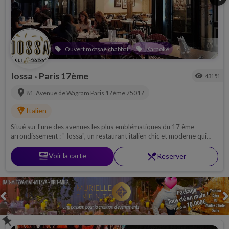
Ouvert motsae chabbat
Karaoké
local_offer
local_offer
Iossa
Paris 17ème
visibility
43151
•
location_on
81, Avenue de Wagram
Paris 17ème
75017
local_pizza
Italien
Situé sur l'une des avenues les plus emblématiques du 17 ème
arrondissement : " Iossa", un restaurant italien chic et moderne qui
propose des entrées fabuleuses, des plats copieux et des desserts
moelleux !
set_meal
Voir la carte
restaurant_menu
Reserver
Previous
push_pin