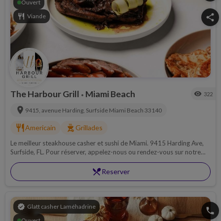
Ouvert
restaurant
Viande
share
The Harbour Grill
Miami Beach
visibility
322
•
location_on
9415, avenue Harding, Surfside
Miami Beach
33140
restaurant
outdoor_grill
Americain
Grillades
Le meilleur steakhouse casher et sushi de Miami. 9415 Harding Ave,
Surfside, FL. Pour réserver, appelez-nous ou rendez-vous sur notre
site internet.
restaurant_menu
Reserver
verified
Glatt casher Laméhadrine
phone
Ouvert