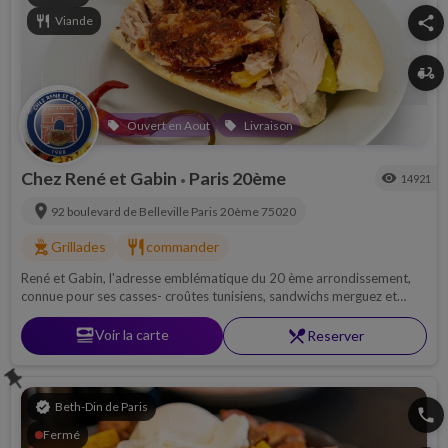
restaurant
Viande
share
delivery_dining
Ouvert en Aout
Livraison
local_offer
local_offer
Chez René et Gabin
Paris 20ème
visibility
14921
•
location_on
92 boulevard de Belleville
Paris 20ème
75020
outdoor_grill
restaurant
Grillades
commander
René et Gabin, l'adresse emblématique du 20 ème arrondissement,
connue pour ses casses- croûtes tunisiens, sandwichs merguez et
accompagnement savoureux ! Passez vos commandes de shabbat
jeudi avant 18H
set_meal
Voir la carte
restaurant_menu
Reserver
push_pin
verified
Beth-Din de Paris
phone
Fermé