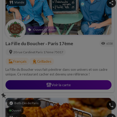
restaurant
Viande
share
Ouvert en Aout
local_offer
La Fille du Boucher
Paris 17ème
visibility
6558
•
location_on
20 rue Cardinet
Paris 17ème
75017
dinner_dining
outdoor_grill
Français
Grillades
La Fille du Boucher vous fait pénétrer dans son univers et son cadre
unique. Ce restaurant cacher est devenu une référence !
set_meal
Voir la carte
push_pin
verified
Beth-Din de Paris
phone
Ouvert