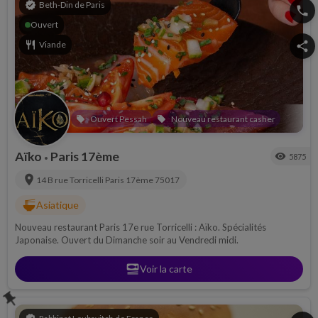
verified
Beth-Din de Paris
phone
Ouvert
restaurant
Viande
share
Ouvert Pessah
Nouveau restaurant casher
local_offer
local_offer
Aïko
Paris 17ème
visibility
5875
•
location_on
14 B rue Torricelli
Paris 17ème
75017
ramen_dining
Asiatique
Nouveau restaurant Paris 17e rue Torricelli : Aïko. Spécialités
Japonaise. Ouvert du Dimanche soir au Vendredi midi.
set_meal
Voir la carte
push_pin