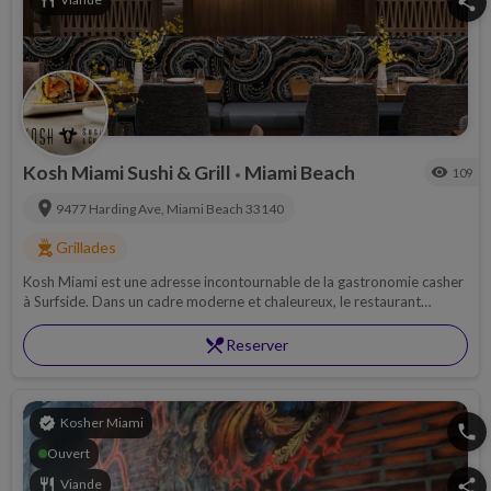
restaurant
share
Kosh Miami Sushi & Grill
Miami Beach
visibility
109
•
location_on
9477 Harding Ave,
Miami Beach
33140
outdoor_grill
Grillades
Kosh Miami est une adresse incontournable de la gastronomie casher
à Surfside. Dans un cadre moderne et chaleureux, le restaurant
propose une cuisine créative mêlant les grands classiques du
steakhouse, des spécialités asiatiques et des tapas signature.
restaurant_menu
Reserver
verified
Kosher Miami
phone
Ouvert
restaurant
Viande
share