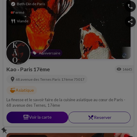
verified
Beth-Din de Paris
phone
Fermé
restaurant
Viande
share
Anniversaire
local_offer
Kao
Paris 17ème
visibility
14645
•
location_on
68 avenue des Ternes
Paris 17ème
75017
ramen_dining
Asiatique
La finesse et le savoir faire de la cuisine asiatique au cœur de Paris -
68 avenue des Ternes, 17ème
set_meal
Voir la carte
restaurant_menu
Reserver
push_pin