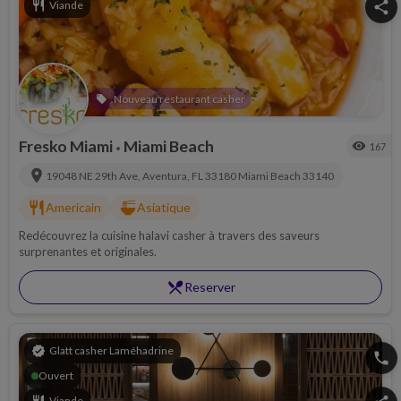
restaurant
Viande
share
Nouveau restaurant casher
local_offer
Fresko Miami
Miami Beach
visibility
167
•
location_on
19048 NE 29th Ave, Aventura, FL 33180
Miami Beach
33140
restaurant
ramen_dining
Americain
Asiatique
Redécouvrez la cuisine halavi casher à travers des saveurs
surprenantes et originales.
restaurant_menu
Reserver
verified
Glatt casher Laméhadrine
phone
Ouvert
Viande