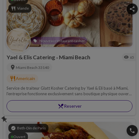
restaurant
Viande
share
Nouveau restaurant casher
local_offer
Yael & Elis Catering
Miami Beach
visibility
65
•
location_on
Miami Beach
33140
restaurant
Americain
Service de traiteur Glatt Kosher Catering by Yael & Eli basé à Miami,
l'entreprise fonctionne exclusivement sans boutique physique ouverte
au public. Toujours frais, toujours fait maison !
restaurant_menu
Reserver
push_pin
verified
Beth-Din de Paris
phone
Ouvert