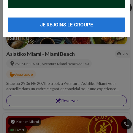
restaurant
Viande
share
JE REJOINS LE GROUPE
Asiatiko Miami
Miami Beach
visibility
289
•
location_on
2906 NE 207 St., Aventura
Miami Beach
33140
ramen_dining
Asiatique
Situé au 2906 NE 207th Street, à Aventura, Asiatiko Miami vous
accueille dans un cadre élégant et convivial pour une expérience
culinaire aux saveurs asiatiques.
restaurant_menu
Reserver
verified
Kosher Miami
phone
Ouvert