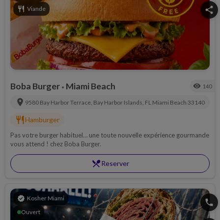
restaurant
Viande
share
Boba Burger
Miami Beach
visibility
140
•
location_on
9580 Bay Harbor Terrace, Bay Harbor Islands, FL
Miami Beach
33140
restaurant
Hamburger
Pas votre burger habituel… une toute nouvelle expérience gourmande
vous attend ! chez Boba Burger.
restaurant_menu
Reserver
verified
Kosher Miami
phone
Ouvert