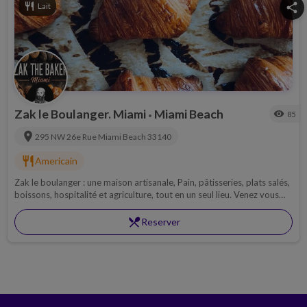
restaurant
Lait
share
Zak le Boulanger. Miami
Miami Beach
visibility
85
•
location_on
295 NW 26e Rue
Miami Beach
33140
restaurant
Americain
Zak le boulanger : une maison artisanale, Pain, pâtisseries, plats salés,
boissons, hospitalité et agriculture, tout en un seul lieu. Venez vous
asseoir avec nous.
restaurant_menu
Reserver