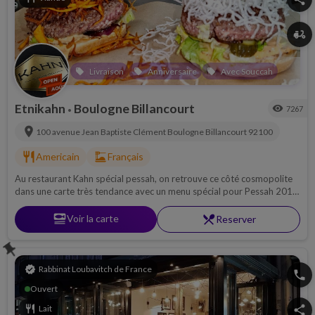
delivery_dining
Livraison
Anniversaire
Avec Souccah
local_offer
local_offer
local_offer
Etnikahn
Boulogne Billancourt
visibility
7267
•
location_on
100 avenue Jean Baptiste Clément
Boulogne Billancourt
92100
restaurant
dinner_dining
Americain
Français
Au restaurant Kahn spécial pessah, on retrouve ce côté cosmopolite
dans une carte très tendance avec un menu spécial pour Pessah 2018
où se côtoient gastronomie française, cuisine bistro, burger chic et
saveurs du monde...
set_meal
Voir la carte
restaurant_menu
Reserver
push_pin
verified
Rabbinat Loubavitch de France
phone
Ouvert
restaurant
Lait
share