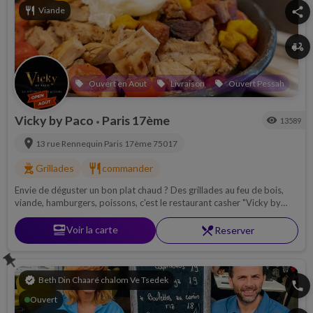
restaurant
Viande
share
delivery_dining
Ouvert en Aout
Livraison
Ouvert Pessah
local_offer
local_offer
local_offer
Vicky by Paco
Paris 17ème
visibility
13589
•
location_on
13 rue Rennequin
Paris 17ème
75017
outdoor_grill
restaurant
Grillades
commander
Envie de déguster un bon plat chaud ? Des grillades au feu de bois,
viande, hamburgers, poissons, c'est le restaurant casher "Vicky by
Paco" où il faut se rendre !
set_meal
Voir la carte
restaurant_menu
Reserver
push_pin
verified
Beth Din Chaaré chalom Ve Tsedek
phone
Ouvert