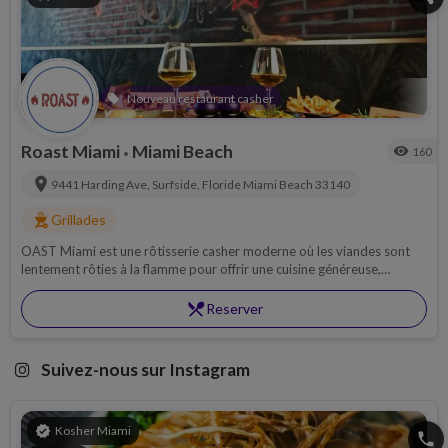
Nouveau restaurant casher
local_offer
Roast Miami
Miami Beach
visibility
160
•
location_on
9441 Harding Ave, Surfside, Floride
Miami Beach
33140
outdoor_grill
Grillades
OAST Miami est une rôtisserie casher moderne où les viandes sont
lentement rôties à la flamme pour offrir une cuisine généreuse,
savoureuse et authentique.
restaurant_menu
Reserver
Suivez-nous sur Instagram
verified
Kosher Miami
phone