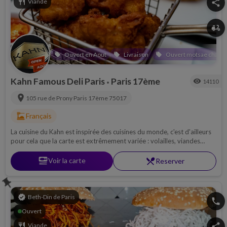
restaurant
Viande
share
delivery_dining
Ouvert en Aout
Livraison
Ouvert motsae chabba
local_offer
local_offer
local_offer
Kahn Famous Deli Paris
Paris 17ème
visibility
14110
•
location_on
105 rue de Prony
Paris 17ème
75017
dinner_dining
Français
La cuisine du Kahn est inspirée des cuisines du monde, c'est d'ailleurs
pour cela que la carte est extrêmement variée : volailles, viandes
braisées, salades, poissons, burgers ... Faites votre choix !
set_meal
Voir la carte
restaurant_menu
Reserver
push_pin
verified
Beth-Din de Paris
phone
Ouvert
restaurant
Viande
share