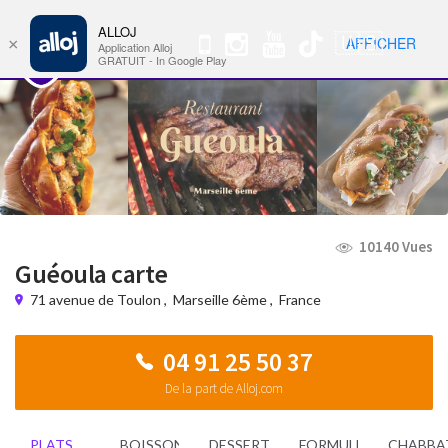
ALLOJ
MENU
🇺🇸
AFFICHER
×
Nav
Application Alloj
GRATUIT - In Google Play
10140 Vues
Guéoula carte
71 avenue de Toulon
,
Marseille 6ème
,
France
04 91 25 50 37
De la part de Alloj.com
PLATS
BOISSONS
DESSERTS
FORMULES
CHABBA