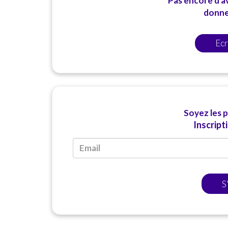
Pas encore d'av
donner
Ecr
Soyez les 
Inscript
S