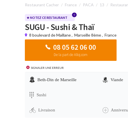
Restaurant Cacher
France
PACA
13
Restauran
★ NOTEZ CE RESTAURANT
SUGU - Sushi & Thaï
8 boulevard de Maillane
,
Marseille 8ème
,
France
08 05 62 06 00
De la part de Alloj.com
Signaler une erreur
Beth-Din de Marseille
Viande
Sushi
Livraison
Anniversa