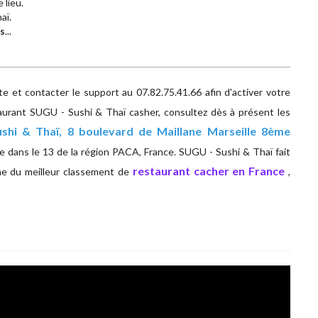
 lieu.
aï.
s
...
 et contacter le support au 07.82.75.41.66 afin d'activer votre
aurant SUGU - Sushi & Thaï casher, consultez dès à présent les
shi & Thaï, 8 boulevard de Maillane Marseille 8ème
 dans le 13 de la région PACA, France. SUGU - Sushi & Thaï fait
restaurant cacher en France
me du meilleur classement de
,