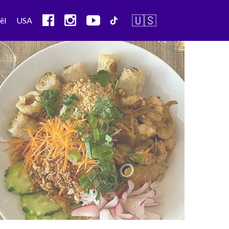
🇺🇸
ël
USA