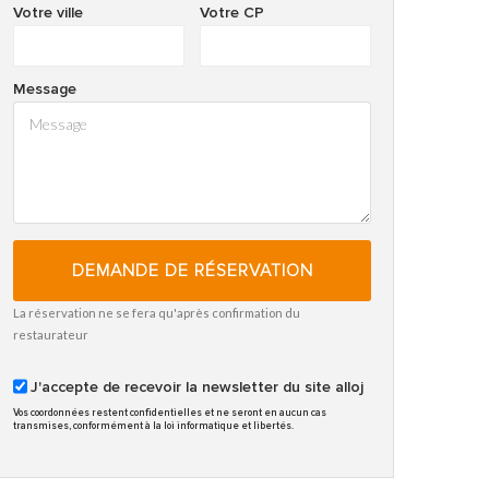
Votre ville
Votre CP
Message
DEMANDE DE RÉSERVATION
La réservation ne se fera qu'après confirmation du
restaurateur
J'accepte de recevoir la newsletter du site alloj
Vos coordonnées restent confidentielles et ne seront en aucun cas
transmises, conformément à la loi informatique et libertés.