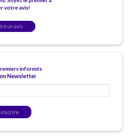
is. Soyez le premier à
 votre avis!
ire un avis
premiers informés
ion Newsletter
'inscrire