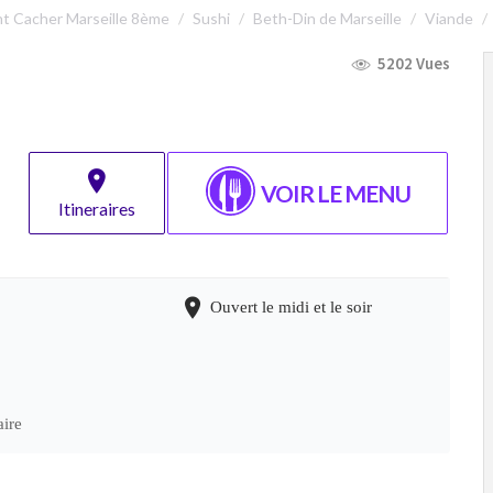
t Cacher Marseille 8ème
Sushi
Beth-Din de Marseille
Viande
5202 Vues
VOIR LE MENU
Itineraires
Ouvert le midi et le soir
ire