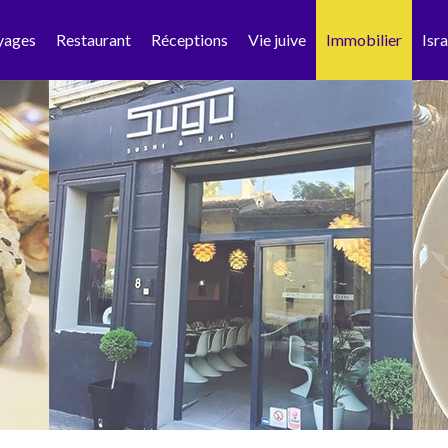
yages
Restaurant
Réceptions
Vie juive
Immobilier
Isra