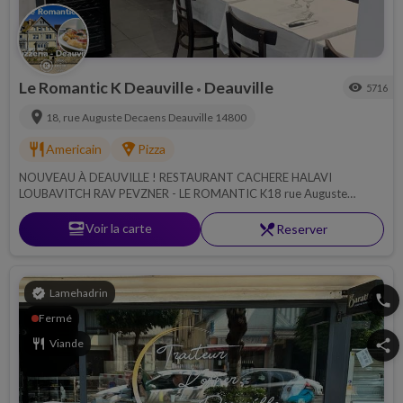
Le Romantic K Deauville
Deauville
visibility
5716
•
location_on
18, rue Auguste Decaens
Deauville
14800
restaurant
local_pizza
Americain
Pizza
NOUVEAU À DEAUVILLE ! RESTAURANT CACHERE HALAVI
LOUBAVITCH RAV PEVZNER - LE ROMANTIC K18 rue Auguste
Decaens Deauville .
set_meal
Voir la carte
restaurant_menu
Reserver
verified
Lamehadrin
phone
Fermé
restaurant
Viande
share