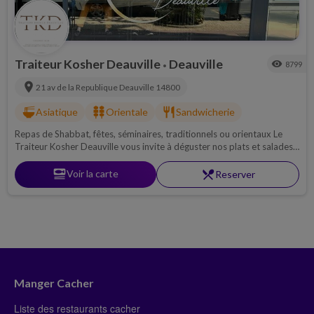
Traiteur Kosher Deauville
Deauville
visibility
8799
•
location_on
21 av de la Republique
Deauville
14800
ramen_dining
kebab_dining
restaurant
Asiatique
Orientale
Sandwicherie
Repas de Shabbat, fêtes, séminaires, traditionnels ou orientaux Le
Traiteur Kosher Deauville vous invite à déguster nos plats et salades
lors de votre séjour à Deauville.
set_meal
Voir la carte
restaurant_menu
Reserver
Manger Cacher
Liste des restaurants cacher