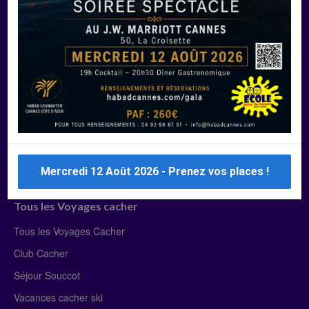
Manger Cacher
Liste des restaurants cacher
Restaurants cacher à Paris
Restaurants cacher à Deauville
Restaurants cacher à Lyon
Restaurants cacher à Marseille
Restaurants cacher Dubaï
Mercredi 12 Août 2026 - Prenez vos places !
Tous les Voyages cacher
Tous les Voyages Cacher
Club Cacher
Séjour Souccot
Vacances cacher ski