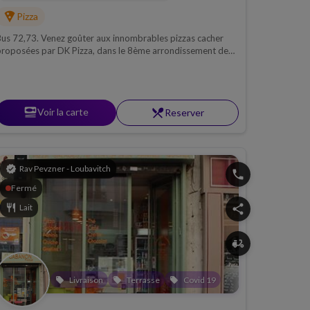
local_pizza
Pizza
us 72,73. Venez goûter aux innombrables pizzas cacher
roposées par DK Pizza, dans le 8ème arrondissement de
arseille. Rien que les noms donnent l'eau à la bouche : La
rémeuse, La Flamme ou encore La Tunisienne !
set_meal
Voir la carte
restaurant_menu
Reserver
verified
Rav Pevzner - Loubavitch
phone
Fermé
restaurant
Lait
share
delivery_dining
habbat
Covid 19
Livraison
Terrasse
Covid 19
local_offer
local_offer
local_offer
local_offer