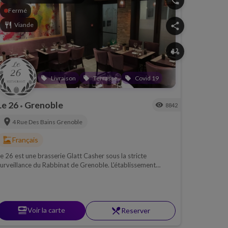
phone
Fermé
restaurant
Viande
share
delivery_dining
Livraison
Terrasse
Covid 19
local_offer
local_offer
local_offer
Le 26
Grenoble
visibility
8842
•
location_on
4 Rue Des Bains
Grenoble
dinner_dining
Français
e 26 est une brasserie Glatt Casher sous la stricte
urveillance du Rabbinat de Grenoble. L'établissement
ropose une cuisine résolument moderne et variée
set_meal
Voir la carte
restaurant_menu
Reserver