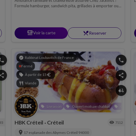
Ambiance familiale et chaleureuse assurée Chez Jackinot !
L
Formule hamburger, sandwich pita, grillades à emporter ou
en livraison. Chabbat à emporter.
set_meal
Voir la carte
restaurant_menu
Reserver
verified
Rabbinat Loubavitch de France
hone
phone
Fermé
hare
sell
À partir de 15
euro
share
restaurant
Viande
delivery_dining
Livraison
Ouvert motsae chabbat
Covid 19
local_offer
local_offer
local_offer
HBK Créteil
Créteil
visibility
93
7112
•
location_on
17 esplanade des Abymes
Créteil
94000