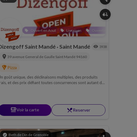
delivery_dining
Ouvert en Aout
Livraison
Ouvert motsae chabbat
local_offer
local_offer
local_offer
local_o
Dizengoff Saint Mandé
Saint Mandé
visibility
3938
•
location_on
39 avenue General de Gaulle
Saint Mandé
94160
local_pizza
Pizza
n goût unique, des déclinaisons multiples, des produits
rais, et des prix défiant toutes concurrences sont autant de
aisons de commander chez "Dizengoff Café" .
set_meal
Voir la carte
restaurant_menu
Reserver
verified
Beth de Din de Grenoble