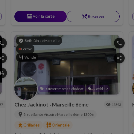
contrôle du Rabbinat Loubavitch de France.
set_meal
Voir la carte
restaurant_menu
Reserver
verified
Beth-Din de Marseille
hone
phone
Fermé
hare
restaurant
Viande
share
ivery_dining
 Pessah
Ouvert motsae chabbat
Ouvert motsae chabbat
Covid 19
Covid 19
local_offer
local_offer
local_offer
local_offer
Chez Jackinot
Marseille 6ème
visibility
87
13393
•
location_on
9, rue Sainte Victoire
Marseille 6ème
13006
outdoor_grill
kebab_dining
Grillades
Orientale