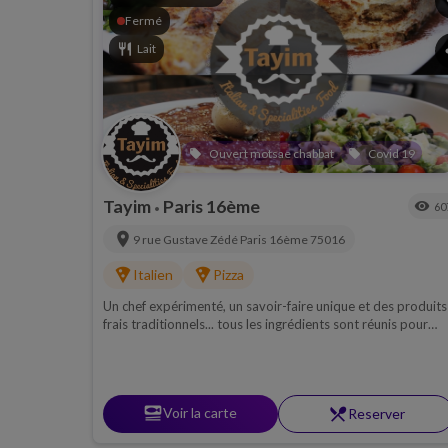
p
Fermé
restaurant
Lait
s
Ouvert motsae chabbat
Covid 19
local_offer
local_offer
Tayim
Paris 16ème
visibility
60
•
location_on
9 rue Gustave Zédé
Paris 16ème
75016
local_pizza
local_pizza
Italien
Pizza
Un chef expérimenté, un savoir-faire unique et des produits
frais traditionnels... tous les ingrédients sont réunis pour
vous offrir un vrai moment d'authenticité dans un cadre
chaleureux et convivial.
set_meal
Voir la carte
restaurant_menu
Reserver