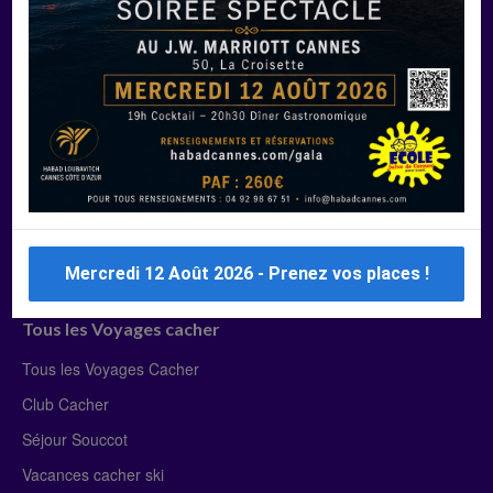
Manger Cacher
Liste des restaurants cacher
Restaurants cacher à Paris
Restaurants cacher à Deauville
Restaurants cacher à Lyon
Restaurants cacher à Marseille
Restaurants cacher Dubaï
Mercredi 12 Août 2026 - Prenez vos places !
Tous les Voyages cacher
Tous les Voyages Cacher
Club Cacher
Séjour Souccot
Vacances cacher ski